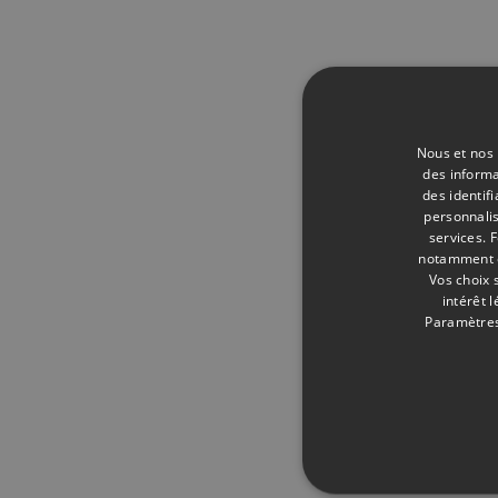
Nous et nos 
des informa
des identif
personnalis
services.
F
notamment en
Vos choix 
intérêt 
Paramètres