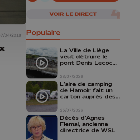
07/08/2026
VOIR LE DIRECT
Populaire
07/04/2018
ux
La Ville de Liège
veut détruire le
pont Denis Lecocq
mais manque de
budget pour le
28/07/2026
faire
L'aire de camping
de Hamoir fait un
carton auprès des
touristes
23/07/2026
Décès d'Agnes
Flemal, ancienne
directrice de WSL