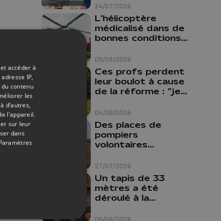
24/07/2026
L'hélicoptère
médicalisé dans de
bonnes conditions à
Oupeye
05/08/2026
 et accéder à
Ces profs perdent
 adresse IP,
leur boulot à cause
t du contenu
de la réforme : "je
méliorer les
travaillais bien plus
à d’autres,
comme prof que
04/08/2026
e l’appareil.
comme
Des places de
er sur leur
pharmacienne"
oser dans
pompiers
Paramètres
volontaires
disponibles en
province de Liège :
27/07/2026
"Un citoyen qui
Un tapis de 33
n'est formé ne
mètres a été
peut pas nous
déroulé à la
aider"
Cathédrale de
Liège
05/08/2026