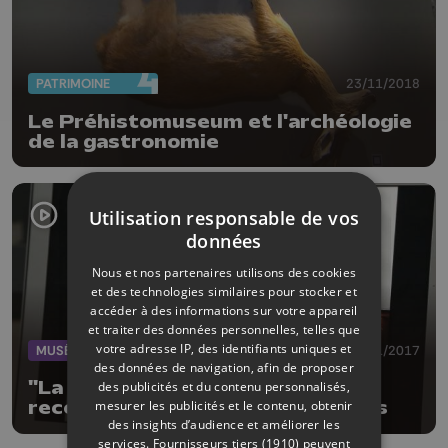
PATRIMOINE
23/11/2018
Le Préhistomuseum et l'archéologie
de la gastronomie
Utilisation responsable de vos
données
Nous et nos partenaires utilisons des cookies
et des technologies similaires pour stocker et
accéder à des informations sur votre appareil
et traiter des données personnelles, telles que
votre adresse IP, des identifiants uniques et
MUSÉE
14/11/2017
des données de navigation, afin de proposer
"La pose enchantée" de Magritte
des publicités et du contenu personnalisés,
mesurer les publicités et le contenu, obtenir
reconstituée grâce à des Liégeois
des insights d’audience et améliorer les
services.
Fournisseurs tiers (1910)
peuvent