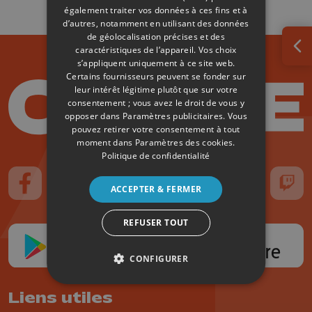
également traiter vos données à ces fins et à
d’autres, notamment en utilisant des données
de géolocalisation précises et des
caractéristiques de l’appareil. Vos choix
Ouv
s’appliquent uniquement à ce site web.
Certains fournisseurs peuvent se fonder sur
leur intérêt légitime plutôt que sur votre
consentement ; vous avez le droit de vous y
opposer dans
Paramètres publicitaires
. Vous
pouvez retirer votre consentement à tout
moment dans
Paramètres des cookies
.
Politique de confidentialité
ACCEPTER & FERMER
Suivez-nous sur FaceBook
Suivez-nous sur Instagram
Suivez-nous sur TikTok
Suivez-nous sur YouTube
Suivez-nous sur
Suiv
REFUSER TOUT
CONFIGURER
Liens utiles