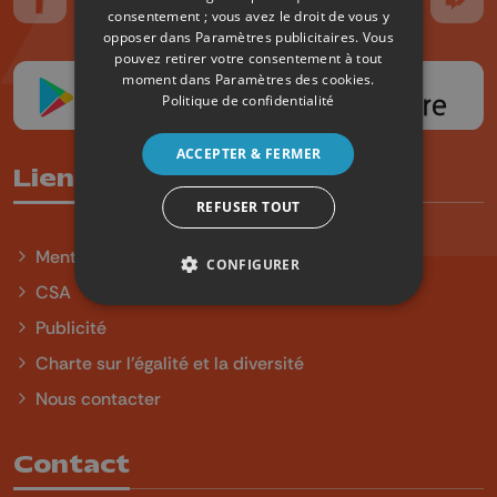
Suivez-nous sur FaceBook
Suivez-nous sur Instagram
Suivez-nous sur TikTok
Suivez-nous sur YouTube
Suivez-nous sur
Suiv
consentement ; vous avez le droit de vous y
opposer dans
Paramètres publicitaires
. Vous
pouvez retirer votre consentement à tout
moment dans
Paramètres des cookies
.
Politique de confidentialité
ACCEPTER & FERMER
Liens utiles
REFUSER TOUT
Mentions légales
CONFIGURER
CSA
Publicité
Charte sur l'égalité et la diversité
Nous contacter
Contact