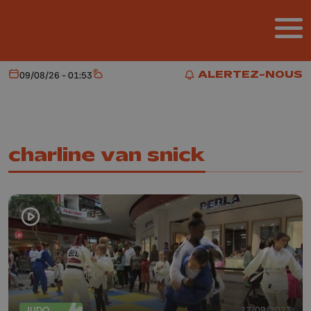
Aller au contenu principal
ALERTEZ-NOUS
09/08/26 - 01:53
Aujourd'hui
Météo
ALERTEZ-NOUS
charline van snick
JUDO
27/09/2023