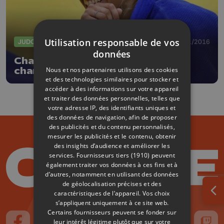
Utilisation responsable de vos
JUDO
09/11/2016
données
Charline Van Snick a décidé : elle
Nous et nos partenaires utilisons des cookies
change de catégorie
et des technologies similaires pour stocker et
accéder à des informations sur votre appareil
et traiter des données personnelles, telles que
votre adresse IP, des identifiants uniques et
des données de navigation, afin de proposer
des publicités et du contenu personnalisés,
mesurer les publicités et le contenu, obtenir
des insights d’audience et améliorer les
services.
Fournisseurs tiers (1910)
peuvent
également traiter vos données à ces fins et à
d’autres, notamment en utilisant des données
de géolocalisation précises et des
caractéristiques de l’appareil. Vos choix
Ouv
s’appliquent uniquement à ce site web.
Certains fournisseurs peuvent se fonder sur
leur intérêt légitime plutôt que sur votre