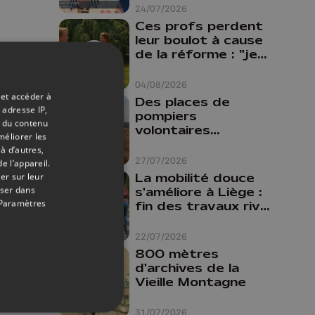
24/07/2026
Ces profs perdent
leur boulot à cause
de la réforme : "je
travaillais bien plus
comme prof que
04/08/2026
comme
 et accéder à
Des places de
pharmacienne"
 adresse IP,
pompiers
t du contenu
volontaires
méliorer les
disponibles en
à d’autres,
province de Liège :
27/07/2026
e l’appareil.
"Un citoyen qui
La mobilité douce
er sur leur
n'est formé ne
oser dans
s'améliore à Liège :
peut pas nous
Paramètres
fin des travaux rive
aider"
gauche, pistes
cyclo-piétonnes
22/07/2026
Avroy et
800 mètres
Guillemins...
d'archives de la
Vieille Montagne
31/07/2026