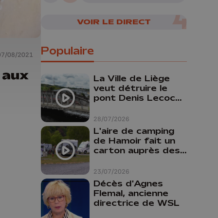
VOIR LE DIRECT
Populaire
07/08/2021
 aux
La Ville de Liège
veut détruire le
pont Denis Lecocq
mais manque de
budget pour le
28/07/2026
faire
L'aire de camping
de Hamoir fait un
carton auprès des
touristes
23/07/2026
Décès d'Agnes
Flemal, ancienne
directrice de WSL