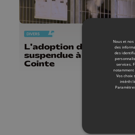
DIVERS
13/
Nous et nos 
L'adoption des chats
des informa
suspendue à la SRPA de
des identif
personnalis
Cointe
services.
F
notamment en
Vos choix 
intérêt 
Paramètres