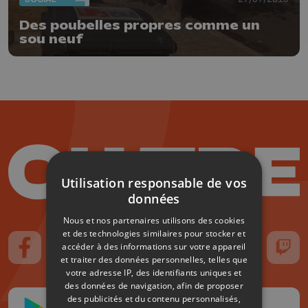
Des poubelles propres comme un
sou neuf
Utilisation responsable de vos
données
Nous et nos partenaires utilisons des cookies
et des technologies similaires pour stocker et
accéder à des informations sur votre appareil
Suivez-nous sur FaceBook
Suivez-nous sur Instagram
Suivez-nous sur TikTok
Suivez-nous sur YouTube
Suivez-nous sur
Suiv
et traiter des données personnelles, telles que
votre adresse IP, des identifiants uniques et
des données de navigation, afin de proposer
des publicités et du contenu personnalisés,