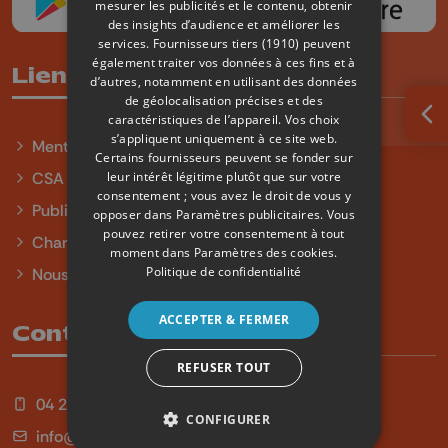
mesurer les publicités et le contenu, obtenir
des insights d’audience et améliorer les
services.
Fournisseurs tiers (1910)
peuvent
également traiter vos données à ces fins et à
Liens utiles
d’autres, notamment en utilisant des données
de géolocalisation précises et des
caractéristiques de l’appareil. Vos choix
Ouv
s’appliquent uniquement à ce site web.
Mentions légales
Certains fournisseurs peuvent se fonder sur
leur intérêt légitime plutôt que sur votre
CSA
consentement ; vous avez le droit de vous y
Publicité
opposer dans
Paramètres publicitaires
. Vous
pouvez retirer votre consentement à tout
Charte sur l'égalité et la diversité
moment dans
Paramètres des cookies
.
Politique de confidentialité
Nous contacter
ACCEPTER & FERMER
Contact
REFUSER TOUT
04 254 99 99
CONFIGURER
info@qu4tre.be