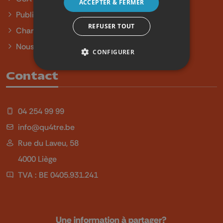
ACCEPTER & FERMER
Publicité
REFUSER TOUT
Charte sur l'égalité et la diversité
Nous contacter
CONFIGURER
Contact
04 254 99 99
info@qu4tre.be
Rue du Laveu, 58
4000 Liège
TVA : BE 0405.931.241
Une information à partager?