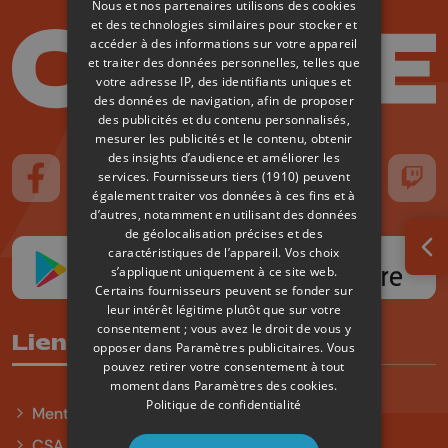
Nous et nos partenaires utilisons des cookies
et des technologies similaires pour stocker et
accéder à des informations sur votre appareil
et traiter des données personnelles, telles que
votre adresse IP, des identifiants uniques et
des données de navigation, afin de proposer
des publicités et du contenu personnalisés,
mesurer les publicités et le contenu, obtenir
des insights d’audience et améliorer les
services.
Fournisseurs tiers (1910)
peuvent
Suivez-nous sur FaceBook
Suivez-nous sur Instagram
Suivez-nous sur TikTok
Suivez-nous sur YouTube
Suivez-nous sur
Suiv
également traiter vos données à ces fins et à
d’autres, notamment en utilisant des données
de géolocalisation précises et des
caractéristiques de l’appareil. Vos choix
Ouv
s’appliquent uniquement à ce site web.
Certains fournisseurs peuvent se fonder sur
leur intérêt légitime plutôt que sur votre
consentement ; vous avez le droit de vous y
Liens utiles
opposer dans
Paramètres publicitaires
. Vous
pouvez retirer votre consentement à tout
moment dans
Paramètres des cookies
.
Politique de confidentialité
Mentions légales
CSA