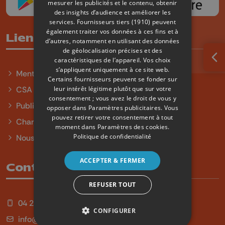
mesurer les publicités et le contenu, obtenir
des insights d’audience et améliorer les
services.
Fournisseurs tiers (1910)
peuvent
également traiter vos données à ces fins et à
Liens utiles
d’autres, notamment en utilisant des données
de géolocalisation précises et des
caractéristiques de l’appareil. Vos choix
Ouv
s’appliquent uniquement à ce site web.
Mentions légales
Certains fournisseurs peuvent se fonder sur
leur intérêt légitime plutôt que sur votre
CSA
consentement ; vous avez le droit de vous y
Publicité
opposer dans
Paramètres publicitaires
. Vous
pouvez retirer votre consentement à tout
Charte sur l'égalité et la diversité
moment dans
Paramètres des cookies
.
Politique de confidentialité
Nous contacter
ACCEPTER & FERMER
Contact
REFUSER TOUT
04 254 99 99
CONFIGURER
info@qu4tre.be