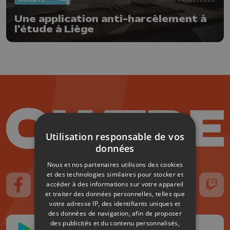
Une application anti-harcèlement à
l'étude à Liège
Utilisation responsable de vos
données
Nous et nos partenaires utilisons des cookies
et des technologies similaires pour stocker et
accéder à des informations sur votre appareil
Suivez-nous sur FaceBook
Suivez-nous sur Instagram
Suivez-nous sur TikTok
Suivez-nous sur YouTube
Suivez-nous sur
Suiv
et traiter des données personnelles, telles que
votre adresse IP, des identifiants uniques et
des données de navigation, afin de proposer
des publicités et du contenu personnalisés,