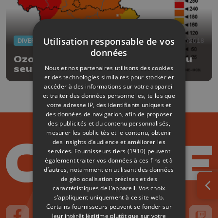
Utilisation responsable de vos
DIVERS
26/07/2018
données
Ozone : risque de dépassement du
Nous et nos partenaires utilisons des cookies
seuil d'alerte
et des technologies similaires pour stocker et
accéder à des informations sur votre appareil
et traiter des données personnelles, telles que
votre adresse IP, des identifiants uniques et
des données de navigation, afin de proposer
des publicités et du contenu personnalisés,
mesurer les publicités et le contenu, obtenir
des insights d’audience et améliorer les
services.
Fournisseurs tiers (1910)
peuvent
également traiter vos données à ces fins et à
d’autres, notamment en utilisant des données
de géolocalisation précises et des
caractéristiques de l’appareil. Vos choix
Ouv
s’appliquent uniquement à ce site web.
Certains fournisseurs peuvent se fonder sur
leur intérêt légitime plutôt que sur votre