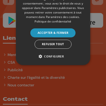
Suivez-nous sur FaceBook
Suivez-nous sur Instagram
Suivez-nous sur TikTok
Suivez-nous sur YouTube
Suivez-nous sur
Suiv
consentement ; vous avez le droit de vous y
opposer dans
Paramètres publicitaires
. Vous
pouvez retirer votre consentement à tout
moment dans
Paramètres des cookies
.
Politique de confidentialité
ACCEPTER & FERMER
Liens utiles
REFUSER TOUT
Mentions légales
CONFIGURER
CSA
Publicité
Charte sur l'égalité et la diversité
Nous contacter
Contact