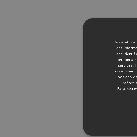
Nous et nos 
des informa
des identif
personnalis
services.
F
notamment en
Vos choix 
intérêt 
Paramètres