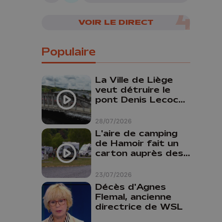
VOIR LE DIRECT
Populaire
La Ville de Liège
veut détruire le
pont Denis Lecocq
mais manque de
budget pour le
28/07/2026
faire
L'aire de camping
de Hamoir fait un
carton auprès des
touristes
23/07/2026
Décès d'Agnes
Flemal, ancienne
directrice de WSL