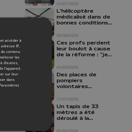
24/07/2026
L'hélicoptère
médicalisé dans de
bonnes conditions à
Oupeye
05/08/2026
 et accéder à
Ces profs perdent
 adresse IP,
leur boulot à cause
t du contenu
de la réforme : "je
méliorer les
travaillais bien plus
à d’autres,
comme prof que
04/08/2026
e l’appareil.
comme
Des places de
er sur leur
pharmacienne"
oser dans
pompiers
Paramètres
volontaires
disponibles en
province de Liège :
27/07/2026
"Un citoyen qui
Un tapis de 33
n'est formé ne
mètres a été
peut pas nous
déroulé à la
aider"
Cathédrale de
Liège
05/08/2026