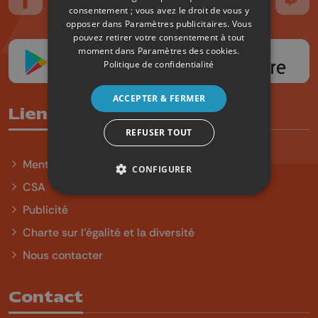
Suivez-nous sur FaceBook
Suivez-nous sur Instagram
Suivez-nous sur TikTok
Suivez-nous sur YouTube
Suivez-nous sur
Suiv
consentement ; vous avez le droit de vous y
opposer dans
Paramètres publicitaires
. Vous
pouvez retirer votre consentement à tout
moment dans
Paramètres des cookies
.
Politique de confidentialité
ACCEPTER & FERMER
Liens utiles
REFUSER TOUT
Mentions légales
CONFIGURER
CSA
Publicité
Charte sur l'égalité et la diversité
Nous contacter
Contact