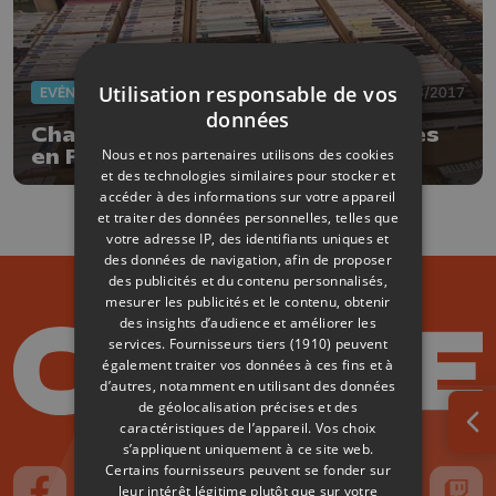
Utilisation responsable de vos
EVÈNEMENTS
19/08/2017
données
Chanxhe : c'est le week-end Livres
Nous et nos partenaires utilisons des cookies
en Fête, 33 ème du nom
et des technologies similaires pour stocker et
accéder à des informations sur votre appareil
et traiter des données personnelles, telles que
votre adresse IP, des identifiants uniques et
des données de navigation, afin de proposer
des publicités et du contenu personnalisés,
mesurer les publicités et le contenu, obtenir
des insights d’audience et améliorer les
services.
Fournisseurs tiers (1910)
peuvent
également traiter vos données à ces fins et à
d’autres, notamment en utilisant des données
de géolocalisation précises et des
caractéristiques de l’appareil. Vos choix
Ouv
s’appliquent uniquement à ce site web.
Certains fournisseurs peuvent se fonder sur
leur intérêt légitime plutôt que sur votre