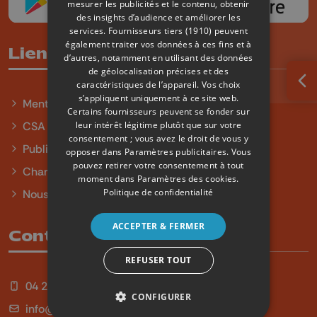
mesurer les publicités et le contenu, obtenir
des insights d’audience et améliorer les
services.
Fournisseurs tiers (1910)
peuvent
également traiter vos données à ces fins et à
Liens utiles
d’autres, notamment en utilisant des données
de géolocalisation précises et des
caractéristiques de l’appareil. Vos choix
Ouv
s’appliquent uniquement à ce site web.
Mentions légales
Certains fournisseurs peuvent se fonder sur
leur intérêt légitime plutôt que sur votre
CSA
consentement ; vous avez le droit de vous y
Publicité
opposer dans
Paramètres publicitaires
. Vous
pouvez retirer votre consentement à tout
Charte sur l'égalité et la diversité
moment dans
Paramètres des cookies
.
Politique de confidentialité
Nous contacter
ACCEPTER & FERMER
Contact
REFUSER TOUT
04 254 99 99
CONFIGURER
info@qu4tre.be