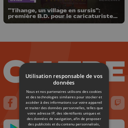
"Tihange, un village en sursis":
première B.D. pour le caricaturiste
Gauthy
Utilisation responsable de vos
données
Nous et nos partenaires utilisons des cookies
et des technologies similaires pour stocker et
accéder à des informations sur votre appareil
Suivez-nous sur FaceBook
Suivez-nous sur Instagram
Suivez-nous sur TikTok
Suivez-nous sur YouTube
Suivez-nous sur
Suiv
et traiter des données personnelles, telles que
votre adresse IP, des identifiants uniques et
des données de navigation, afin de proposer
des publicités et du contenu personnalisés,