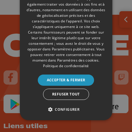
également traiter vos données à ces fins et à
d’autres, notamment en utilisant des données
de géolocalisation précises et des
caractéristiques de l’appareil. Vos choix
Ouv
s’appliquent uniquement à ce site web.
Certains fournisseurs peuvent se fonder sur
leur intérêt légitime plutôt que sur votre
consentement ; vous avez le droit de vous y
opposer dans
Paramètres publicitaires
. Vous
pouvez retirer votre consentement à tout
moment dans
Paramètres des cookies
.
Politique de confidentialité
ACCEPTER & FERMER
Suivez-nous sur FaceBook
Suivez-nous sur Instagram
Suivez-nous sur TikTok
Suivez-nous sur YouTube
Suivez-nous sur
Suiv
REFUSER TOUT
CONFIGURER
Liens utiles