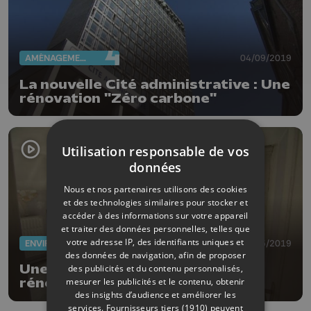
AMÉNAGEMENT DU TERRITOIRE
04/09/2019
La nouvelle Cité administrative : Une
rénovation "Zéro carbone"
Utilisation responsable de vos
données
Nous et nos partenaires utilisons des cookies
et des technologies similaires pour stocker et
accéder à des informations sur votre appareil
et traiter des données personnelles, telles que
votre adresse IP, des identifiants uniques et
ENVIRONNEMENT
31/05/2019
des données de navigation, afin de proposer
Une plate-forme locale de
des publicités et du contenu personnalisés,
mesurer les publicités et le contenu, obtenir
rénovation énergétique pour
des insights d’audience et améliorer les
Seraing
services.
Fournisseurs tiers (1910)
peuvent