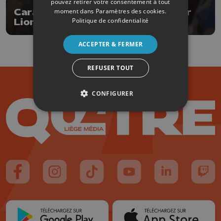
pouvez retirer votre consentement à tout
Carabine : belle performance pour
moment dans
Paramètres des cookies
.
Politique de confidentialité
Lionel Cox
ACCEPTER & FERMER
REFUSER TOUT
CONFIGURER
Suivez-nous sur FaceBook
Suivez-nous sur Instagram
Suivez-nous sur TikTok
Suivez-nous sur YouTube
Suivez-nous sur
Suiv