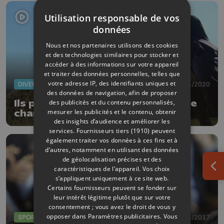
Utilisation responsable de vos
données
Nous et nos partenaires utilisons des cookies
et des technologies similaires pour stocker et
accéder à des informations sur votre appareil
et traiter des données personnelles, telles que
votre adresse IP, des identifiants uniques et
DIVERS
07/08/2020
des données de navigation, afin de proposer
Ils préparent l'examen pratique de
des publicités et du contenu personnalisés,
mesurer les publicités et le contenu, obtenir
chasse à Verlaine
des insights d’audience et améliorer les
services.
Fournisseurs tiers (1910)
peuvent
également traiter vos données à ces fins et à
d’autres, notamment en utilisant des données
de géolocalisation précises et des
caractéristiques de l’appareil. Vos choix
Ouv
s’appliquent uniquement à ce site web.
Certains fournisseurs peuvent se fonder sur
leur intérêt légitime plutôt que sur votre
consentement ; vous avez le droit de vous y
opposer dans
Paramètres publicitaires
. Vous
SPORTS
11/06/2017