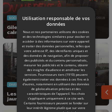
Utilisation responsable de vos
SOCIAL
24/11/2018
données
Gilets jaunes : nuit relativement
Nous et nos partenaires utilisons des cookies
calme à Liège
et des technologies similaires pour stocker et
accéder à des informations sur votre appareil
et traiter des données personnelles, telles que
votre adresse IP, des identifiants uniques et
des données de navigation, afin de proposer
des publicités et du contenu personnalisés,
mesurer les publicités et le contenu, obtenir
des insights d’audience et améliorer les
services.
Fournisseurs tiers (1910)
peuvent
également traiter vos données à ces fins et à
d’autres, notamment en utilisant des données
DIVERS
19/11/2018
de géolocalisation précises et des
Les huissiers font partir les gilets
caractéristiques de l’appareil. Vos choix
Ouv
s’appliquent uniquement à ce site web.
jaunes.
Certains fournisseurs peuvent se fonder sur
leur intérêt légitime plutôt que sur votre