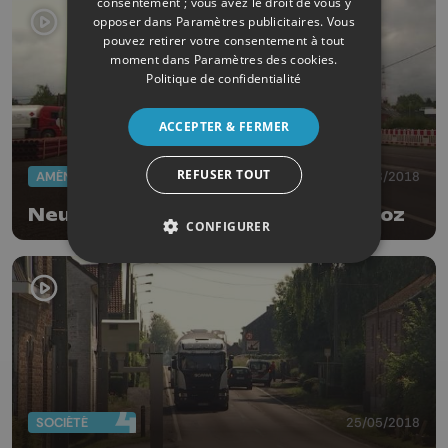
consentement ; vous avez le droit de vous y
opposer dans
Paramètres publicitaires
. Vous
pouvez retirer votre consentement à tout
moment dans
Paramètres des cookies
.
Politique de confidentialité
ACCEPTER & FERMER
REFUSER TOUT
AMÉNAGEMENT DU TERRITOIRE
27/08/2018
Neupré : chantier route du Condroz
CONFIGURER
SOCIÉTÉ
25/05/2018