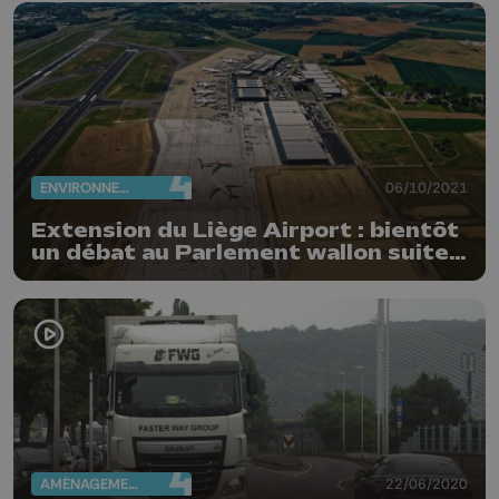
ENVIRONNEMENT
06/10/2021
Extension du Liège Airport : bientôt
un débat au Parlement wallon suite à
une pétition
AMÉNAGEMENT DU TERRITOIRE
22/06/2020