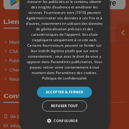
mesurer les publicités et le contenu, obtenir
des insights d’audience et améliorer les
services.
Fournisseurs tiers (1910)
peuvent
également traiter vos données à ces fins et à
Liens utiles
d’autres, notamment en utilisant des données
de géolocalisation précises et des
caractéristiques de l’appareil. Vos choix
Ouv
s’appliquent uniquement à ce site web.
Mentions légales
Certains fournisseurs peuvent se fonder sur
leur intérêt légitime plutôt que sur votre
CSA
consentement ; vous avez le droit de vous y
Publicité
opposer dans
Paramètres publicitaires
. Vous
pouvez retirer votre consentement à tout
Charte sur l'égalité et la diversité
moment dans
Paramètres des cookies
.
Politique de confidentialité
Nous contacter
ACCEPTER & FERMER
Contact
REFUSER TOUT
04 254 99 99
CONFIGURER
info@qu4tre.be