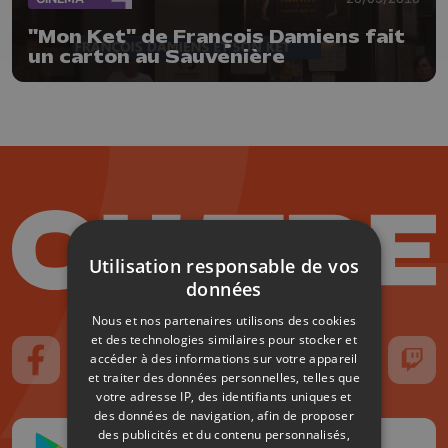
"Mon Ket" de François Damiens fait
un carton au Sauvenière
Utilisation responsable de vos
données
Nous et nos partenaires utilisons des cookies
et des technologies similaires pour stocker et
accéder à des informations sur votre appareil
Suivez-nous sur FaceBook
Suivez-nous sur Instagram
Suivez-nous sur TikTok
Suivez-nous sur YouTube
Suivez-nous sur
Suiv
et traiter des données personnelles, telles que
votre adresse IP, des identifiants uniques et
des données de navigation, afin de proposer
des publicités et du contenu personnalisés,