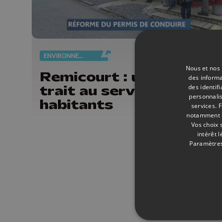
ENVIRONNEMENT
17/
Nous et nos 
Remicourt : un cheval d
des informa
trait au service des
des identif
personnalis
habitants
services.
F
notamment en
Vos choix 
intérêt 
Paramètres