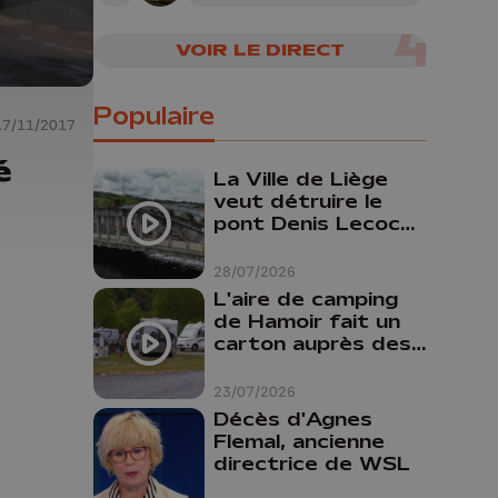
nombreuses pièces
reconstituées
VOIR LE DIRECT
Populaire
17/11/2017
é
La Ville de Liège
veut détruire le
pont Denis Lecocq
mais manque de
budget pour le
28/07/2026
faire
L'aire de camping
de Hamoir fait un
carton auprès des
touristes
23/07/2026
Décès d'Agnes
Flemal, ancienne
directrice de WSL