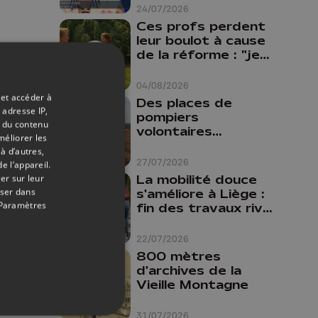
24/07/2026
Ces profs perdent
leur boulot à cause
de la réforme : "je
travaillais bien plus
comme prof que
04/08/2026
comme
 et accéder à
Des places de
pharmacienne"
 adresse IP,
pompiers
t du contenu
volontaires
méliorer les
disponibles en
à d’autres,
province de Liège :
27/07/2026
e l’appareil.
"Un citoyen qui
La mobilité douce
er sur leur
n'est formé ne
oser dans
s'améliore à Liège :
peut pas nous
Paramètres
fin des travaux rive
aider"
gauche, pistes
cyclo-piétonnes
22/07/2026
Avroy et
800 mètres
Guillemins...
d'archives de la
Vieille Montagne
31/07/2026