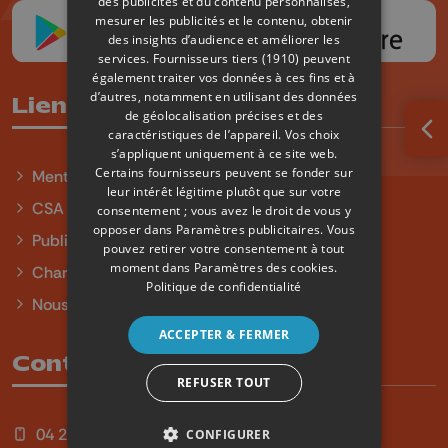
des publicités et du contenu personnalisés,
mesurer les publicités et le contenu, obtenir
des insights d’audience et améliorer les
services.
Fournisseurs tiers (1910)
peuvent
également traiter vos données à ces fins et à
d’autres, notamment en utilisant des données
Liens utiles
de géolocalisation précises et des
caractéristiques de l’appareil. Vos choix
Ouv
s’appliquent uniquement à ce site web.
Certains fournisseurs peuvent se fonder sur
Mentions légales
leur intérêt légitime plutôt que sur votre
CSA
consentement ; vous avez le droit de vous y
opposer dans
Paramètres publicitaires
. Vous
Publicité
pouvez retirer votre consentement à tout
moment dans
Paramètres des cookies
.
Charte sur l'égalité et la diversité
Politique de confidentialité
Nous contacter
ACCEPTER & FERMER
Contact
REFUSER TOUT
04 254 99 99
CONFIGURER