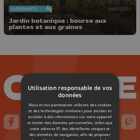
EVÈNEMENTS
29/04/2022
Jardin botanique : bourse aux
plantes et aux graines
Utilisation responsable de vos
données
Nous et nos partenaires utilisons des cookies
et des technologies similaires pour stocker et
accéder à des informations sur votre appareil
et traiter des données personnelles, telles que
Suivez-nous sur FaceBook
Suivez-nous sur Instagram
Suivez-nous sur TikTok
Suivez-nous sur YouTube
Suivez-nous sur
Suiv
votre adresse IP, des identifiants uniques et
des données de navigation, afin de proposer