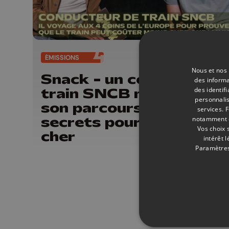
ÉMISSIONS
19/
Nous et nos 
Snack - un conducteur 
des informa
train SNCB nous expliq
des identif
personnalis
son parcours et ses
services.
F
secrets pour voyager p
notamment en
Vos choix 
cher
intérêt 
Paramètres