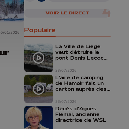
VOIR LE DIRECT
Populaire
05/01/2026
La Ville de Liège
ur
veut détruire le
pont Denis Lecocq
mais manque de
budget pour le
28/07/2026
faire
L'aire de camping
de Hamoir fait un
carton auprès des
touristes
23/07/2026
Décès d'Agnes
Flemal, ancienne
directrice de WSL