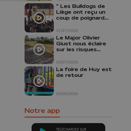
" Les Bulldogs de
Liège ont reçu un
coup de poignard
dans le dos "
31/07/2026
Le Major Olivier
Giust nous éclaire
sur les risques
d'incendie en
Belgique : "Un
29/07/2026
incendie comme en
La foire de Huy est
Gironde ne pourrait
de retour
pas avoir lieu chez
nous"
03/08/2026
Notre app