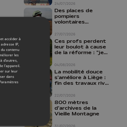
24/07/2026
Des places de
pompiers
volontaires
disponibles en
province de Liège :
27/07/2026
"Un citoyen qui
 et accéder à
Ces profs perdent
n'est formé ne
 adresse IP,
leur boulot à cause
peut pas nous
t du contenu
de la réforme : "je
méliorer les
aider"
travaillais bien plus
à d’autres,
comme prof que
04/08/2026
e l’appareil.
comme
La mobilité douce
er sur leur
pharmacienne"
oser dans
s'améliore à Liège :
Paramètres
fin des travaux rive
gauche, pistes
cyclo-piétonnes
22/07/2026
Avroy et
800 mètres
Guillemins...
d'archives de la
Vieille Montagne
31/07/2026