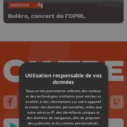
ÉMISSIONS
11/02/2026
Boléro, concert de l'OPRL
Utilisation responsable de vos
données
Nous et nos partenaires utilisons des cookies
et des technologies similaires pour stocker et
accéder à des informations sur votre appareil
Suivez-nous sur FaceBook
Suivez-nous sur Instagram
Suivez-nous sur TikTok
Suivez-nous sur YouTube
Suivez-nous sur
Suiv
et traiter des données personnelles, telles que
votre adresse IP, des identifiants uniques et
des données de navigation, afin de proposer
des publicités et du contenu personnalisés,