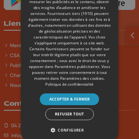
mesurer les publicités et le contenu, obtenir
des insights d’audience et améliorer les
services.
Fournisseurs tiers (1910)
peuvent
également traiter vos données à ces fins et à
Liens utiles
d’autres, notamment en utilisant des données
de géolocalisation précises et des
caractéristiques de l’appareil. Vos choix
Ouv
s’appliquent uniquement à ce site web.
Mentions légales
Certains fournisseurs peuvent se fonder sur
leur intérêt légitime plutôt que sur votre
CSA
consentement ; vous avez le droit de vous y
Publicité
opposer dans
Paramètres publicitaires
. Vous
pouvez retirer votre consentement à tout
Charte sur l'égalité et la diversité
moment dans
Paramètres des cookies
.
Politique de confidentialité
Nous contacter
ACCEPTER & FERMER
Contact
REFUSER TOUT
04 254 99 99
CONFIGURER
info@qu4tre.be