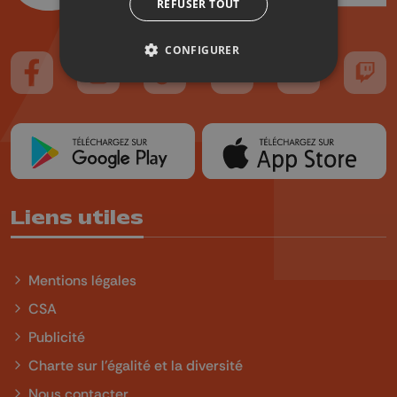
REFUSER TOUT
CONFIGURER
Suivez-nous sur FaceBook
Suivez-nous sur Instagram
Suivez-nous sur TikTok
Suivez-nous sur YouTube
Suivez-nous sur
Suiv
Liens utiles
Mentions légales
CSA
Publicité
Charte sur l'égalité et la diversité
Nous contacter