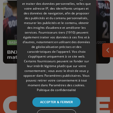
et traiter des données personnelles, telles que
votre adresse IP, des identifiants uniques et
des données de navigation, afin de proposer
des publicités et du contenu personnalisés,
mesurer les publicités et le contenu, obtenir
des insights d’audience et améliorer les
services.
Fournisseurs tiers (1910)
peuvent
également traiter vos données à ces fins et à
d’autres, notamment en utilisant des données
BASKET
10/03/2022
de géolocalisation précises et des
BNXT League : belle entrée en
caractéristiques de l’appareil. Vos choix
Ouv
s’appliquent uniquement à ce site web.
matière de Liège Basket !
Certains fournisseurs peuvent se fonder sur
leur intérêt légitime plutôt que sur votre
consentement ; vous avez le droit de vous y
opposer dans
Paramètres publicitaires
. Vous
pouvez retirer votre consentement à tout
moment dans
Paramètres des cookies
.
Politique de confidentialité
ACCEPTER & FERMER