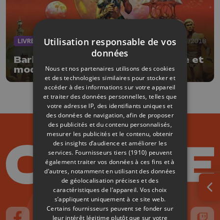
Utilisation responsable de vos
LIVRES
01/04/2018
données
Barbarella : une héroÍ¯ne érotique et
Nous et nos partenaires utilisons des cookies
moderne ?
et des technologies similaires pour stocker et
accéder à des informations sur votre appareil
et traiter des données personnelles, telles que
votre adresse IP, des identifiants uniques et
des données de navigation, afin de proposer
des publicités et du contenu personnalisés,
mesurer les publicités et le contenu, obtenir
des insights d’audience et améliorer les
services.
Fournisseurs tiers (1910)
peuvent
également traiter vos données à ces fins et à
d’autres, notamment en utilisant des données
de géolocalisation précises et des
caractéristiques de l’appareil. Vos choix
Ouv
s’appliquent uniquement à ce site web.
Certains fournisseurs peuvent se fonder sur
leur intérêt légitime plutôt que sur votre