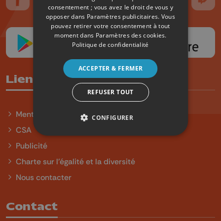
Suivez-nous sur FaceBook
Suivez-nous sur Instagram
Suivez-nous sur TikTok
Suivez-nous sur YouTube
Suivez-nous sur
Suiv
consentement ; vous avez le droit de vous y
opposer dans
Paramètres publicitaires
. Vous
pouvez retirer votre consentement à tout
moment dans
Paramètres des cookies
.
Politique de confidentialité
ACCEPTER & FERMER
Liens utiles
REFUSER TOUT
Mentions légales
CONFIGURER
CSA
Publicité
Charte sur l'égalité et la diversité
Nous contacter
Contact