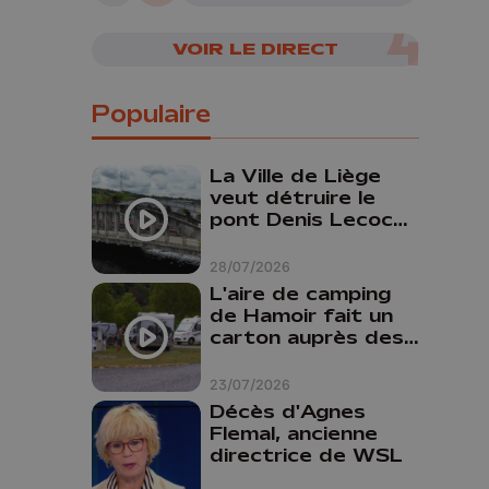
VOIR LE DIRECT
Populaire
La Ville de Liège
veut détruire le
pont Denis Lecocq
mais manque de
budget pour le
28/07/2026
faire
L'aire de camping
de Hamoir fait un
carton auprès des
touristes
23/07/2026
Décès d'Agnes
Flemal, ancienne
directrice de WSL