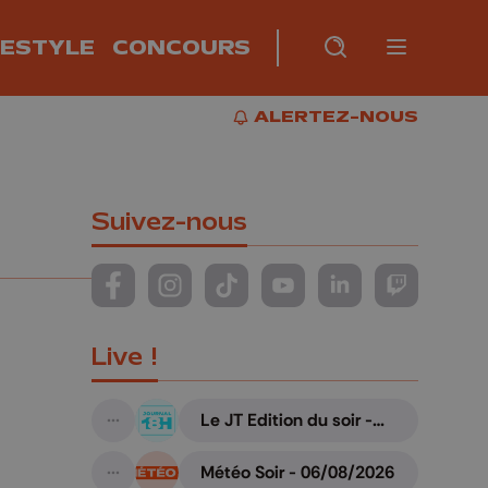
FESTYLE
CONCOURS
Burger m
RECHERCHE
PLUS
BUR
ALERTEZ-NOUS
ALERTEZ-NOUS
Suivez-nous
Suivez-nous sur FaceBook
Suivez-nous sur Instagram
Suivez-nous sur TikTok
Suivez-nous sur YouTube
Suivez-nous sur Li
Suivez-nous
Live !
Le JT Edition du soir -
A suivre
06/08/2026
Météo Soir - 06/08/2026
A suivre