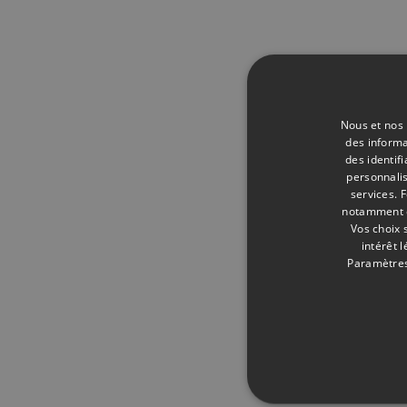
Nous et nos 
des informa
des identif
personnalis
services.
F
notamment en
Vos choix 
intérêt 
Paramètres