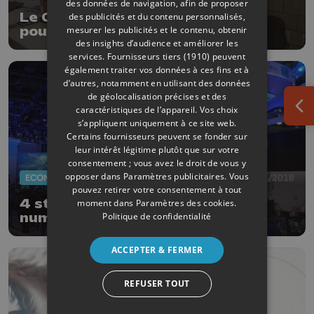
des données de navigation, afin de proposer
Le CES de Las Vegas, une vitrine
des publicités et du contenu personnalisés,
mesurer les publicités et le contenu, obtenir
pour des start-up liégeoises
des insights d’audience et améliorer les
services.
Fournisseurs tiers (1910)
peuvent
également traiter vos données à ces fins et à
d’autres, notamment en utilisant des données
de géolocalisation précises et des
caractéristiques de l’appareil. Vos choix
Ouv
s’appliquent uniquement à ce site web.
Certains fournisseurs peuvent se fonder sur
leur intérêt légitime plutôt que sur votre
consentement ; vous avez le droit de vous y
opposer dans
Paramètres publicitaires
. Vous
ECONOMIE
04/01/2018
pouvez retirer votre consentement à tout
4 start-ups liégeoises à la messe
moment dans
Paramètres des cookies
.
Politique de confidentialité
numérique de Las Vegas
ACCEPTER & FERMER
REFUSER TOUT