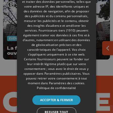
et traiter des données personnelles, telles que
votre adresse IP, des identifiants uniques et
des données de navigation, afin de proposer
des publicités et du contenu personnalisés,
mesurer les publicités et le contenu, obtenir
des insights d’audience et améliorer les
services.
Fournisseurs tiers (1910)
peuvent
également traiter vos données à ces fins et à
EVÈNEMENTS
02/10/2021
d’autres, notamment en utilisant des données
de géolocalisation précises et des
La foire de Liège officiellement
caractéristiques de l’appareil. Vos choix
Ouv
ouverte après 2 ans d'absence
s’appliquent uniquement à ce site web.
Certains fournisseurs peuvent se fonder sur
leur intérêt légitime plutôt que sur votre
consentement ; vous avez le droit de vous y
opposer dans
Paramètres publicitaires
. Vous
pouvez retirer votre consentement à tout
moment dans
Paramètres des cookies
.
Politique de confidentialité
ACCEPTER & FERMER
REFUSER TOUT