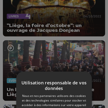
LIVRES
04/10/2022
"Liège, la foire d'octobre": un
ouvrage de Jacques Donjean
EVÈNEMENTS
10/11/2021
Utilisation responsable de vos
données
Un bilan contrasté pour la foire de
Liège
Nous et nos partenaires utilisons des cookies
et des technologies similaires pour stocker et
accéder à des informations sur votre appareil