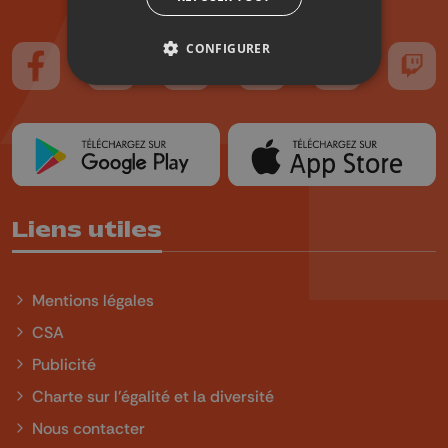
CONFIGURER
Suivez-nous sur FaceBook
Suivez-nous sur Instagram
Suivez-nous sur TikTok
Suivez-nous sur YouTube
Suivez-nous sur
Suiv
Liens utiles
Mentions légales
CSA
Publicité
Charte sur l'égalité et la diversité
Nous contacter