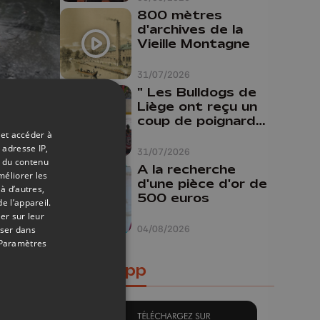
800 mètres
d'archives de la
Vieille Montagne
31/07/2026
" Les Bulldogs de
Liège ont reçu un
coup de poignard
dans le dos "
 et accéder à
08/01/2020
 adresse IP,
31/07/2026
t du contenu
A la recherche
méliorer les
d'une pièce d'or de
à d’autres,
500 euros
e l’appareil.
er sur leur
04/08/2026
oser dans
Paramètres
Notre app