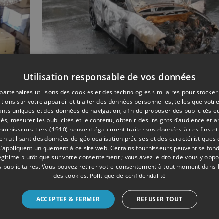
Utilisation responsable de vos données
partenaires utilisons des cookies et des technologies similaires pour stocker
11/2020
FAITS DIVERS
tions sur votre appareil et traiter des données personnelles, telles que votre
iants uniques et des données de navigation, afin de proposer des publicités e
Vague d'incendie de
és, mesurer les publicités et le contenu, obtenir des insights d’audience et a
0
voitures à Liège: trois
ournisseurs tiers (1910)
peuvent également traiter vos données à ces fins et 
 utilisant des données de géolocalisation précises et des caractéristiques d
hommes arrêtés
s’appliquent uniquement à ce site web. Certains fournisseurs peuvent se fond
légitime plutôt que sur votre consentement ; vous avez le droit de vous y opp
 publicitaires
. Vous pouvez retirer votre consentement à tout moment dans
des cookies
.
Politique de confidentialité
ACCEPTER & FERMER
REFUSER TOUT