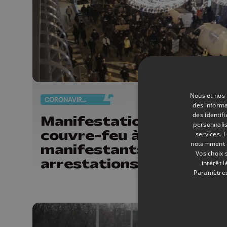
Nous et nos 
CORONAVIRUS
29/
des informa
des identif
Manifestation anti-
personnalis
couvre-feu à Liège : 50
services.
F
notamment en
manifestants et 17
Vos choix 
arrestations
intérêt 
Paramètres