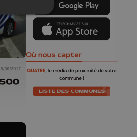
Où nous capter
25/09/2017
QU4TRE
, le média de proximité de votre
commune !
 500
LISTE DES COMMUNES