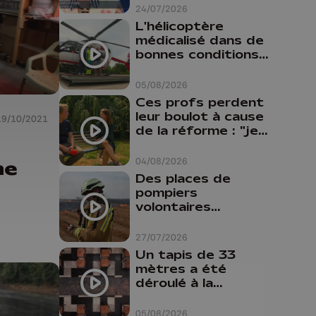
24/07/2026
L'hélicoptère
médicalisé dans de
bonnes conditions à
Oupeye
05/08/2026
Ces profs perdent
leur boulot à cause
19/10/2021
de la réforme : "je
travaillais bien plus
comme prof que
04/08/2026
ne
comme
Des places de
pharmacienne"
pompiers
volontaires
disponibles en
province de Liège :
27/07/2026
"Un citoyen qui
Un tapis de 33
n'est formé ne
mètres a été
peut pas nous
déroulé à la
aider"
Cathédrale de
Liège
05/08/2026