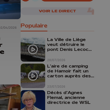
07/08/2026
VOIR LE DIRECT
Populaire
02/04/2026
e
La Ville de Liège
r
veut détruire le
pont Denis Lecocq
de
mais manque de
budget pour le
28/07/2026
faire
L'aire de camping
de Hamoir fait un
carton auprès des
touristes
23/07/2026
Décès d'Agnes
Flemal, ancienne
directrice de WSL