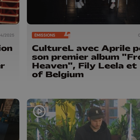
04/2025
ÉMISSIONS
ion
CultureL avec Aprile p
son premier album "F
er
Heaven", Fily Leela et 
of Belgium