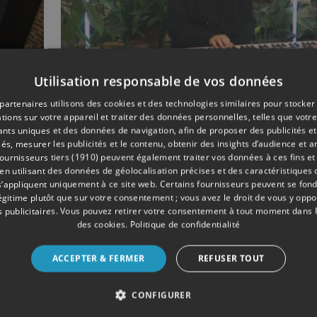
Utilisation responsable de vos données
12/2020
ÉMISSIONS
partenaires utilisons des cookies et des technologies similaires pour stocker
tions sur votre appareil et traiter des données personnelles, telles que votre
Ça part en live: Olvo e
iants uniques et des données de navigation, afin de proposer des publicités e
Aprile
és, mesurer les publicités et le contenu, obtenir des insights d’audience et a
ournisseurs tiers (1910)
peuvent également traiter vos données à ces fins et 
 utilisant des données de géolocalisation précises et des caractéristiques d
s’appliquent uniquement à ce site web. Certains fournisseurs peuvent se fond
légitime plutôt que sur votre consentement ; vous avez le droit de vous y opp
 publicitaires
. Vous pouvez retirer votre consentement à tout moment dans
des cookies
.
Politique de confidentialité
ACCEPTER & FERMER
REFUSER TOUT
CONFIGURER