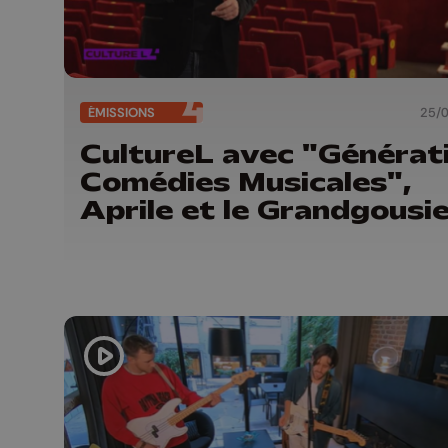
ÉMISSIONS
25/
CultureL avec "Générat
Comédies Musicales",
Aprile et le Grandgousi