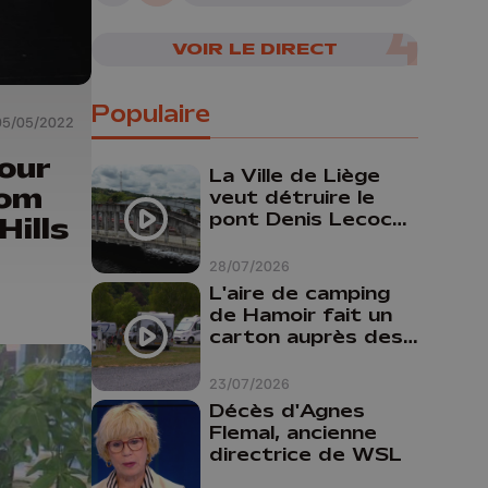
VOIR LE DIRECT
Populaire
05/05/2022
our
La Ville de Liège
rom
veut détruire le
pont Denis Lecocq
Hills
mais manque de
budget pour le
28/07/2026
faire
L'aire de camping
de Hamoir fait un
carton auprès des
touristes
23/07/2026
Décès d'Agnes
Flemal, ancienne
directrice de WSL