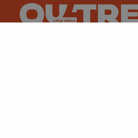
Suivez-nous sur FaceBook
Suivez-nous sur Instagram
Suivez-nous sur TikTok
Suivez-nous sur You
Suivez-nous
Su