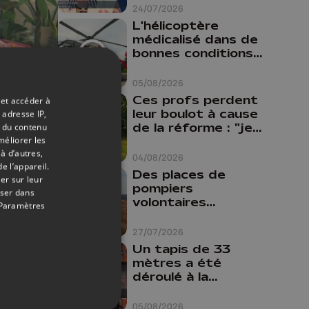
24/07/2026
L'hélicoptère
médicalisé dans de
bonnes conditions à
Oupeye
05/08/2026
15/11/2020
Ces profs perdent
 et accéder à
leur boulot à cause
 adresse IP,
t
de la réforme : "je
t du contenu
travaillais bien plus
méliorer les
à d’autres,
comme prof que
04/08/2026
e l’appareil.
comme
Des places de
er sur leur
pharmacienne"
pompiers
oser dans
volontaires
Paramètres
disponibles en
province de Liège :
27/07/2026
"Un citoyen qui
Un tapis de 33
n'est formé ne
mètres a été
peut pas nous
déroulé à la
aider"
Cathédrale de
Liège
05/08/2026