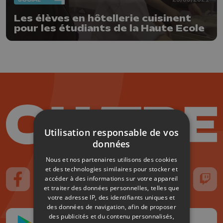
Les élèves en hôtellerie cuisinent
pour les étudiants de la Haute Ecole
Utilisation responsable de vos
données
Nous et nos partenaires utilisons des cookies
et des technologies similaires pour stocker et
accéder à des informations sur votre appareil
Suivez-nous sur FaceBook
Suivez-nous sur Instagram
Suivez-nous sur TikTok
Suivez-nous sur YouTube
Suivez-nous sur
Suiv
et traiter des données personnelles, telles que
votre adresse IP, des identifiants uniques et
des données de navigation, afin de proposer
des publicités et du contenu personnalisés,