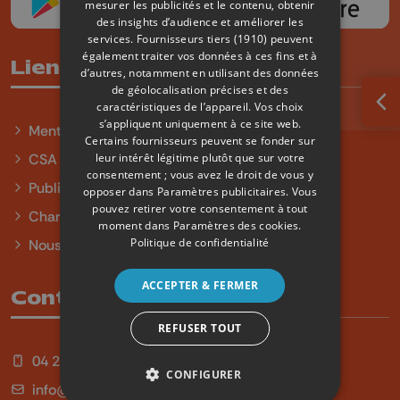
mesurer les publicités et le contenu, obtenir
des insights d’audience et améliorer les
services.
Fournisseurs tiers (1910)
peuvent
également traiter vos données à ces fins et à
Liens utiles
d’autres, notamment en utilisant des données
de géolocalisation précises et des
caractéristiques de l’appareil. Vos choix
Ouv
s’appliquent uniquement à ce site web.
Mentions légales
Certains fournisseurs peuvent se fonder sur
leur intérêt légitime plutôt que sur votre
CSA
consentement ; vous avez le droit de vous y
Publicité
opposer dans
Paramètres publicitaires
. Vous
pouvez retirer votre consentement à tout
Charte sur l'égalité et la diversité
moment dans
Paramètres des cookies
.
Politique de confidentialité
Nous contacter
ACCEPTER & FERMER
Contact
REFUSER TOUT
04 254 99 99
CONFIGURER
info@qu4tre.be