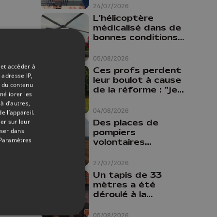
24/07/2026
L'hélicoptère
médicalisé dans de
bonnes conditions à
Oupeye
05/08/2026
 et accéder à
Ces profs perdent
 adresse IP,
leur boulot à cause
t du contenu
de la réforme : "je
méliorer les
travaillais bien plus
à d’autres,
comme prof que
04/08/2026
e l’appareil.
comme
Des places de
er sur leur
pharmacienne"
oser dans
pompiers
Paramètres
volontaires
disponibles en
province de Liège :
27/07/2026
"Un citoyen qui
Un tapis de 33
n'est formé ne
mètres a été
peut pas nous
déroulé à la
aider"
Cathédrale de
Liège
05/08/2026