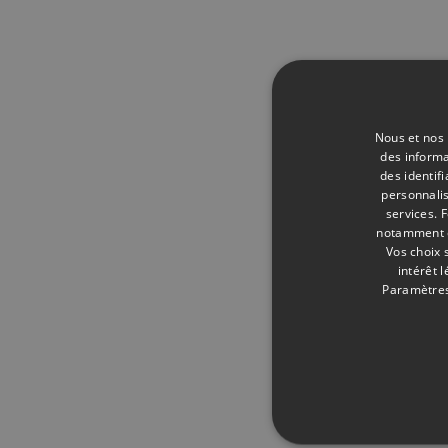
Nous et nos 
des informa
des identif
personnalis
services.
F
notamment en
Vos choix 
intérêt 
Paramètres