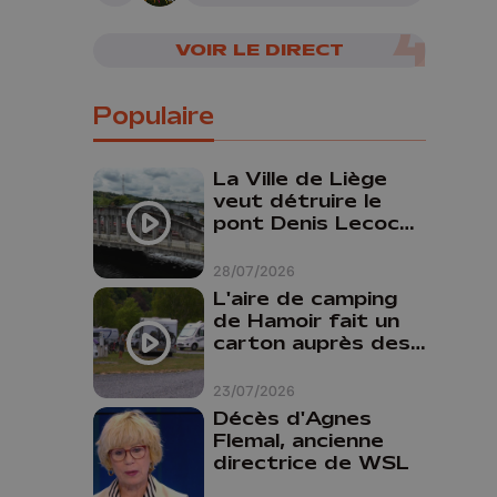
VOIR LE DIRECT
Populaire
La Ville de Liège
veut détruire le
pont Denis Lecocq
mais manque de
budget pour le
28/07/2026
faire
L'aire de camping
de Hamoir fait un
carton auprès des
touristes
23/07/2026
Décès d'Agnes
Flemal, ancienne
directrice de WSL