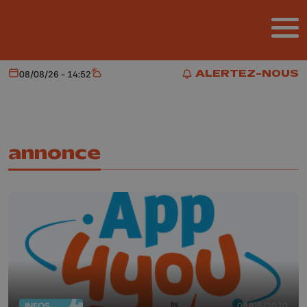
Aller au contenu principal
ALERTEZ-NOUS
08/08/26 - 14:52
Aujourd'hui
Météo
ALERTEZ-NOUS
annonce
INFOS
05/05/2020