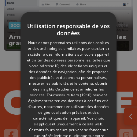
Utilisation responsable de vos
SOCIÉTÉ
21/09/2016
données
Armée : Facebook pour annoncer les
Nous et nos partenaires utilisons des cookies
grandes manoeuvres
et des technologies similaires pour stocker et
accéder à des informations sur votre appareil
et traiter des données personnelles, telles que
votre adresse IP, des identifiants uniques et
des données de navigation, afin de proposer
des publicités et du contenu personnalisés,
mesurer les publicités et le contenu, obtenir
des insights d’audience et améliorer les
services.
Fournisseurs tiers (1910)
peuvent
également traiter vos données à ces fins et à
d’autres, notamment en utilisant des données
de géolocalisation précises et des
caractéristiques de l’appareil. Vos choix
Ouv
s’appliquent uniquement à ce site web.
Certains fournisseurs peuvent se fonder sur
leur intérêt légitime plutôt que sur votre