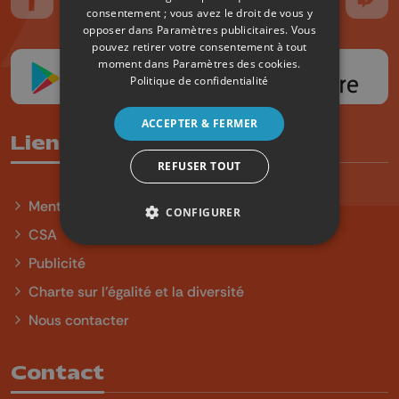
Suivez-nous sur FaceBook
Suivez-nous sur Instagram
Suivez-nous sur TikTok
Suivez-nous sur YouTube
Suivez-nous sur
Suiv
consentement ; vous avez le droit de vous y
opposer dans
Paramètres publicitaires
. Vous
pouvez retirer votre consentement à tout
moment dans
Paramètres des cookies
.
Politique de confidentialité
ACCEPTER & FERMER
Liens utiles
REFUSER TOUT
Mentions légales
CONFIGURER
CSA
Publicité
Charte sur l'égalité et la diversité
Nous contacter
Contact