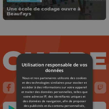
Une école de codage ouvre à
Beaufays
Utilisation responsable de vos
données
Nous et nos partenaires utilisons des cookies
et des technologies similaires pour stocker et
accéder à des informations sur votre appareil
Suivez-nous sur FaceBook
Suivez-nous sur Instagram
Suivez-nous sur TikTok
Suivez-nous sur YouTube
Suivez-nous sur
Suiv
et traiter des données personnelles, telles que
votre adresse IP, des identifiants uniques et
des données de navigation, afin de proposer
des publicités et du contenu personnalisés,