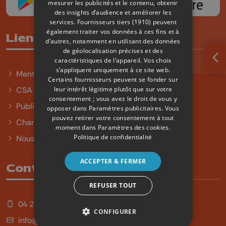
mesurer les publicités et le contenu, obtenir
des insights d’audience et améliorer les
services.
Fournisseurs tiers (1910)
peuvent
également traiter vos données à ces fins et à
Liens utiles
d’autres, notamment en utilisant des données
de géolocalisation précises et des
caractéristiques de l’appareil. Vos choix
Ouv
s’appliquent uniquement à ce site web.
Mentions légales
Certains fournisseurs peuvent se fonder sur
leur intérêt légitime plutôt que sur votre
CSA
consentement ; vous avez le droit de vous y
Publicité
opposer dans
Paramètres publicitaires
. Vous
pouvez retirer votre consentement à tout
Charte sur l'égalité et la diversité
moment dans
Paramètres des cookies
.
Politique de confidentialité
Nous contacter
ACCEPTER & FERMER
Contact
REFUSER TOUT
04 254 99 99
CONFIGURER
info@qu4tre.be