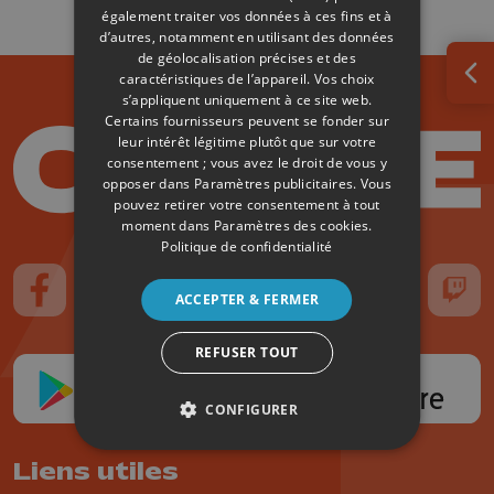
également traiter vos données à ces fins et à
d’autres, notamment en utilisant des données
de géolocalisation précises et des
caractéristiques de l’appareil. Vos choix
Ouv
s’appliquent uniquement à ce site web.
Certains fournisseurs peuvent se fonder sur
leur intérêt légitime plutôt que sur votre
consentement ; vous avez le droit de vous y
opposer dans
Paramètres publicitaires
. Vous
pouvez retirer votre consentement à tout
moment dans
Paramètres des cookies
.
Politique de confidentialité
ACCEPTER & FERMER
Suivez-nous sur FaceBook
Suivez-nous sur Instagram
Suivez-nous sur TikTok
Suivez-nous sur YouTube
Suivez-nous sur
Suiv
REFUSER TOUT
CONFIGURER
Liens utiles