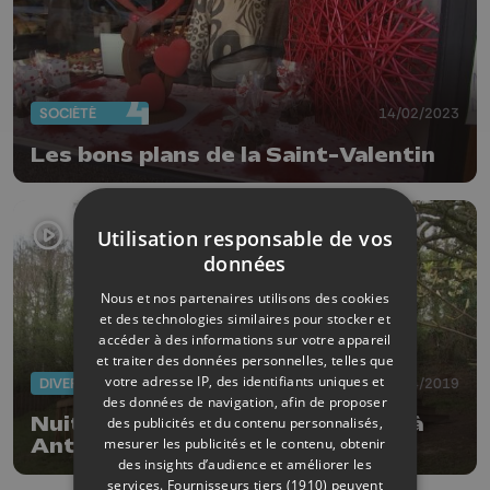
SOCIÉTÉ
14/02/2023
Les bons plans de la Saint-Valentin
Utilisation responsable de vos
données
Nous et nos partenaires utilisons des cookies
et des technologies similaires pour stocker et
accéder à des informations sur votre appareil
et traiter des données personnelles, telles que
votre adresse IP, des identifiants uniques et
DIVERS
17/04/2019
des données de navigation, afin de proposer
Nuit romantique et à ciel ouvert à
des publicités et du contenu personnalisés,
mesurer les publicités et le contenu, obtenir
Antheit
des insights d’audience et améliorer les
services.
Fournisseurs tiers (1910)
peuvent