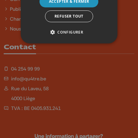
ACCEPTER & FERMER
Publicité
REFUSER TOUT
Charte sur l'égalité et la diversité
Nous contacter
CONFIGURER
Contact
04 254 99 99
info@qu4tre.be
Rue du Laveu, 58
4000 Liège
TVA : BE 0405.931.241
Une information à partager?