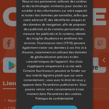
Nous et nos partenaires utilisons des cookies
et des technologies similaires pour stocker et
accéder à des informations sur votre appareil
et traiter des données personnelles, telles que
votre adresse IP, des identifiants uniques et
des données de navigation, afin de proposer
des publicités et du contenu personnalisés,
mesurer les publicités et le contenu, obtenir
des insights d’audience et améliorer les
services.
Fournisseurs tiers (1910)
peuvent
Suivez-nous sur FaceBook
Suivez-nous sur Instagram
Suivez-nous sur TikTok
Suivez-nous sur YouTube
Suivez-nous sur
Suiv
également traiter vos données à ces fins et à
d’autres, notamment en utilisant des données
de géolocalisation précises et des
caractéristiques de l’appareil. Vos choix
Ouv
s’appliquent uniquement à ce site web.
Certains fournisseurs peuvent se fonder sur
leur intérêt légitime plutôt que sur votre
consentement ; vous avez le droit de vous y
Liens utiles
opposer dans
Paramètres publicitaires
. Vous
pouvez retirer votre consentement à tout
moment dans
Paramètres des cookies
.
Politique de confidentialité
Mentions légales
CSA