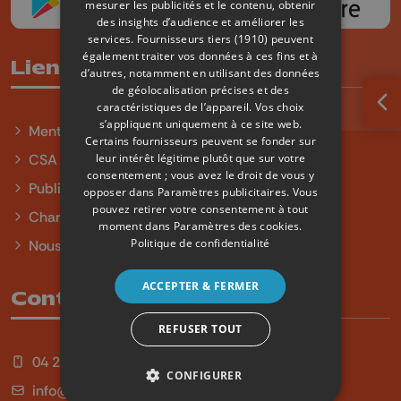
mesurer les publicités et le contenu, obtenir
des insights d’audience et améliorer les
services.
Fournisseurs tiers (1910)
peuvent
également traiter vos données à ces fins et à
Liens utiles
d’autres, notamment en utilisant des données
de géolocalisation précises et des
caractéristiques de l’appareil. Vos choix
Ouv
s’appliquent uniquement à ce site web.
Mentions légales
Certains fournisseurs peuvent se fonder sur
leur intérêt légitime plutôt que sur votre
CSA
consentement ; vous avez le droit de vous y
Publicité
opposer dans
Paramètres publicitaires
. Vous
pouvez retirer votre consentement à tout
Charte sur l'égalité et la diversité
moment dans
Paramètres des cookies
.
Politique de confidentialité
Nous contacter
ACCEPTER & FERMER
Contact
REFUSER TOUT
04 254 99 99
CONFIGURER
info@qu4tre.be