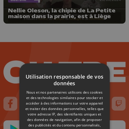
Nellie Oleson, la chipie de La Petite
maison dans la prairie, est à Liège
Utilisation responsable de vos
données
Nous et nos partenaires utilisons des cookies
et des technologies similaires pour stocker et
accéder à des informations sur votre appareil
Suivez-nous sur FaceBook
Suivez-nous sur Instagram
Suivez-nous sur TikTok
Suivez-nous sur YouTube
Suivez-nous sur
Suiv
et traiter des données personnelles, telles que
votre adresse IP, des identifiants uniques et
des données de navigation, afin de proposer
des publicités et du contenu personnalisés,