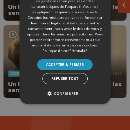
de géolocalisation précises et des
Un logiciel liégeois pour surveiller les
caractéristiques de l’appareil. Vos choix
Ouv
s’appliquent uniquement à ce site web.
seniors à distance
Certains fournisseurs peuvent se fonder sur
leur intérêt légitime plutôt que sur votre
consentement ; vous avez le droit de vous y
opposer dans
Paramètres publicitaires
. Vous
pouvez retirer votre consentement à tout
moment dans
Paramètres des cookies
.
Politique de confidentialité
ACCEPTER & FERMER
ECONOMIE
07/02/2019
REFUSER TOUT
Un logiciel liégeois pour surveiller les
seniors à distance
CONFIGURER