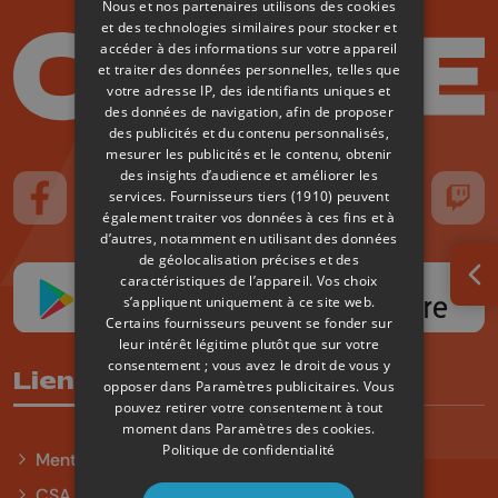
Nous et nos partenaires utilisons des cookies
et des technologies similaires pour stocker et
accéder à des informations sur votre appareil
et traiter des données personnelles, telles que
votre adresse IP, des identifiants uniques et
des données de navigation, afin de proposer
des publicités et du contenu personnalisés,
mesurer les publicités et le contenu, obtenir
des insights d’audience et améliorer les
services.
Fournisseurs tiers (1910)
peuvent
Suivez-nous sur FaceBook
Suivez-nous sur Instagram
Suivez-nous sur TikTok
Suivez-nous sur YouTube
Suivez-nous sur
Suiv
également traiter vos données à ces fins et à
d’autres, notamment en utilisant des données
de géolocalisation précises et des
caractéristiques de l’appareil. Vos choix
Ouv
s’appliquent uniquement à ce site web.
Certains fournisseurs peuvent se fonder sur
leur intérêt légitime plutôt que sur votre
consentement ; vous avez le droit de vous y
Liens utiles
opposer dans
Paramètres publicitaires
. Vous
pouvez retirer votre consentement à tout
moment dans
Paramètres des cookies
.
Politique de confidentialité
Mentions légales
CSA