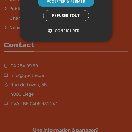
ACCEPTER & FERMER
Publicité
REFUSER TOUT
Charte sur l'égalité et la diversité
Nous contacter
CONFIGURER
Contact
04 254 99 99
info@qu4tre.be
Rue du Laveu, 58
4000 Liège
TVA : BE 0405.931.241
Une information à partager?