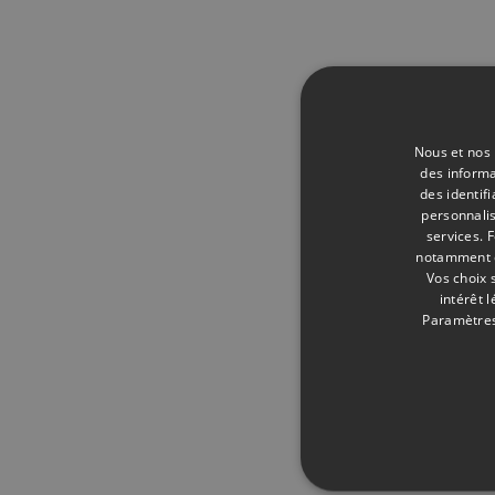
Nous et nos 
des informa
des identif
personnalis
services.
F
notamment en
Vos choix 
intérêt 
Paramètres