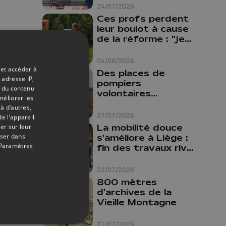
24/07/2026
Ces profs perdent
leur boulot à cause
de la réforme : "je
travaillais bien plus
comme prof que
04/08/2026
comme
 et accéder à
Des places de
pharmacienne"
 adresse IP,
pompiers
t du contenu
volontaires
méliorer les
disponibles en
à d’autres,
province de Liège :
27/07/2026
e l’appareil.
"Un citoyen qui
La mobilité douce
er sur leur
n'est formé ne
oser dans
s'améliore à Liège :
peut pas nous
Paramètres
fin des travaux rive
aider"
gauche, pistes
cyclo-piétonnes
22/07/2026
Avroy et
800 mètres
Guillemins...
d'archives de la
Vieille Montagne
31/07/2026