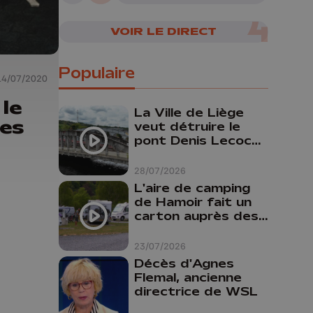
VOIR LE DIRECT
Populaire
14/07/2020
 le
La Ville de Liège
des
veut détruire le
pont Denis Lecocq
mais manque de
budget pour le
28/07/2026
faire
L'aire de camping
de Hamoir fait un
carton auprès des
touristes
23/07/2026
Décès d'Agnes
Flemal, ancienne
directrice de WSL