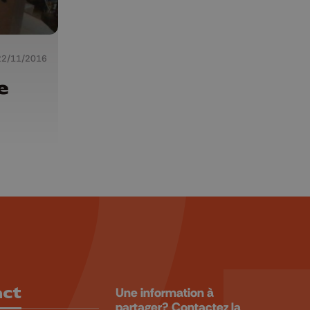
22/11/2016
e
act
Une information à
partager? Contactez la