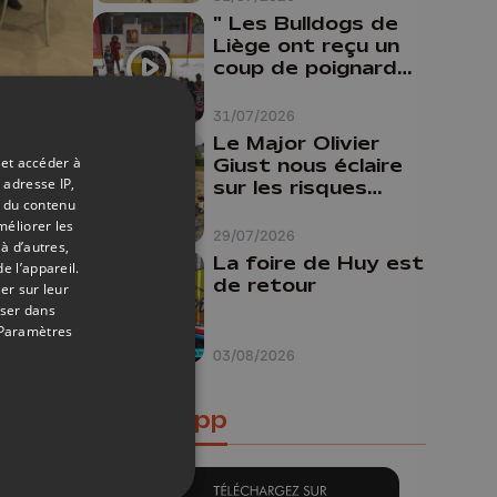
" Les Bulldogs de
Liège ont reçu un
coup de poignard
dans le dos "
31/07/2026
07/01/2020
Le Major Olivier
 et accéder à
e de
Giust nous éclaire
 adresse IP,
sur les risques
t du contenu
d'incendie en
méliorer les
Belgique : "Un
29/07/2026
à d’autres,
incendie comme en
La foire de Huy est
e l’appareil.
Gironde ne pourrait
de retour
er sur leur
pas avoir lieu chez
oser dans
nous"
Paramètres
03/08/2026
Notre app