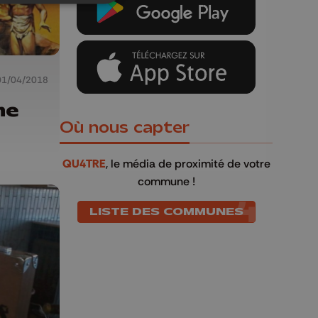
01/04/2018
ne
Où nous capter
QU4TRE
, le média de proximité de votre
commune !
LISTE DES COMMUNES