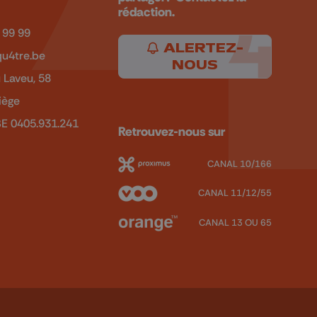
rédaction.
 99 99
ALERTEZ-
u4tre.be
NOUS
 Laveu, 58
iège
BE 0405.931.241
Retrouvez-nous sur
CANAL 10/166
CANAL 11/12/55
CANAL 13 OU 65