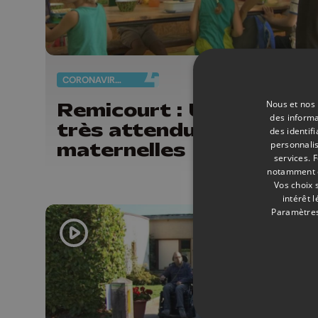
CORONAVIRUS
02/
Nous et nos 
Remicourt : Une rentré
des informa
très attendue pour les
des identif
maternelles
personnalis
services.
F
notamment en
Vos choix 
intérêt 
Paramètres