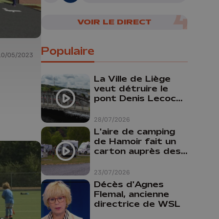
VOIR LE DIRECT
Populaire
10/05/2023
La Ville de Liège
veut détruire le
pont Denis Lecocq
mais manque de
budget pour le
28/07/2026
faire
L'aire de camping
de Hamoir fait un
carton auprès des
touristes
23/07/2026
Décès d'Agnes
Flemal, ancienne
directrice de WSL