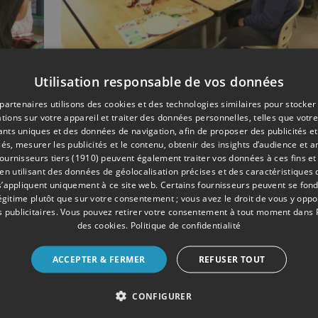
Utilisation responsable de vos données
06/2020
SOCIÉTÉ
partenaires utilisons des cookies et des technologies similaires pour stocker
e
Domisiladoré: le centr
tions sur votre appareil et traiter des données personnelles, telles que votre
nuit voit enfin le jour à
iants uniques et des données de navigation, afin de proposer des publicités e
Marchin
és, mesurer les publicités et le contenu, obtenir des insights d’audience et a
ournisseurs tiers (1910)
peuvent également traiter vos données à ces fins et 
 utilisant des données de géolocalisation précises et des caractéristiques d
s’appliquent uniquement à ce site web. Certains fournisseurs peuvent se fond
légitime plutôt que sur votre consentement ; vous avez le droit de vous y opp
 publicitaires
. Vous pouvez retirer votre consentement à tout moment dans
des cookies
.
Politique de confidentialité
ACCEPTER & FERMER
REFUSER TOUT
CONFIGURER