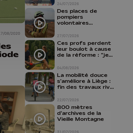
24/07/2026
Des places de
pompiers
volontaires
disponibles en
17/08/2020
province de Liège :
27/07/2026
"Un citoyen qui
Ces profs perdent
les
n'est formé ne
leur boulot à cause
iode
peut pas nous
de la réforme : "je
aider"
travaillais bien plus
comme prof que
04/08/2026
comme
La mobilité douce
pharmacienne"
s'améliore à Liège :
fin des travaux rive
gauche, pistes
cyclo-piétonnes
22/07/2026
Avroy et
800 mètres
Guillemins...
d'archives de la
Vieille Montagne
31/07/2026