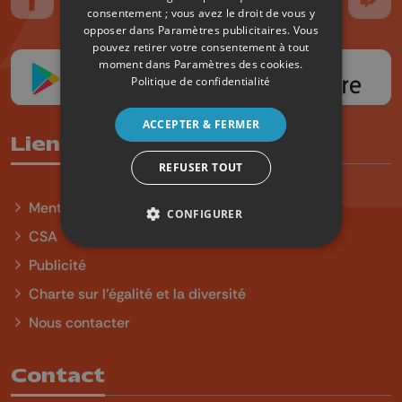
Suivez-nous sur FaceBook
Suivez-nous sur Instagram
Suivez-nous sur TikTok
Suivez-nous sur YouTube
Suivez-nous sur
Suiv
consentement ; vous avez le droit de vous y
opposer dans
Paramètres publicitaires
. Vous
pouvez retirer votre consentement à tout
moment dans
Paramètres des cookies
.
Politique de confidentialité
ACCEPTER & FERMER
Liens utiles
REFUSER TOUT
Mentions légales
CONFIGURER
CSA
Publicité
Charte sur l'égalité et la diversité
Nous contacter
Contact