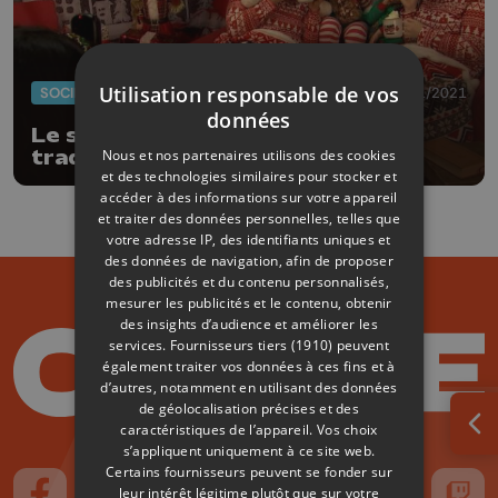
Utilisation responsable de vos
SOCIÉTÉ
29/11/2021
données
Le shooting photo de Noël: une
Nous et nos partenaires utilisons des cookies
tradition bien ancrée à Fumal
et des technologies similaires pour stocker et
accéder à des informations sur votre appareil
et traiter des données personnelles, telles que
votre adresse IP, des identifiants uniques et
des données de navigation, afin de proposer
des publicités et du contenu personnalisés,
mesurer les publicités et le contenu, obtenir
des insights d’audience et améliorer les
services.
Fournisseurs tiers (1910)
peuvent
également traiter vos données à ces fins et à
d’autres, notamment en utilisant des données
de géolocalisation précises et des
caractéristiques de l’appareil. Vos choix
Ouv
s’appliquent uniquement à ce site web.
Certains fournisseurs peuvent se fonder sur
leur intérêt légitime plutôt que sur votre