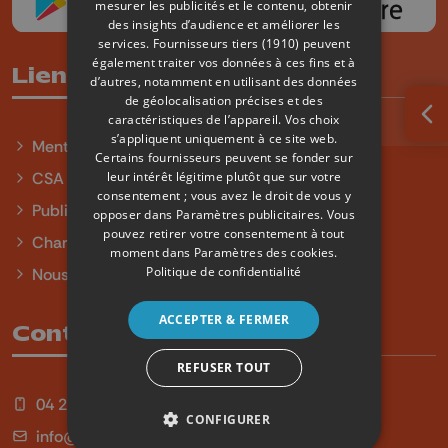
mesurer les publicités et le contenu, obtenir
des insights d’audience et améliorer les
services.
Fournisseurs tiers (1910)
peuvent
également traiter vos données à ces fins et à
Liens utiles
d’autres, notamment en utilisant des données
de géolocalisation précises et des
caractéristiques de l’appareil. Vos choix
Ouv
s’appliquent uniquement à ce site web.
Mentions légales
Certains fournisseurs peuvent se fonder sur
leur intérêt légitime plutôt que sur votre
CSA
consentement ; vous avez le droit de vous y
Publicité
opposer dans
Paramètres publicitaires
. Vous
pouvez retirer votre consentement à tout
Charte sur l'égalité et la diversité
moment dans
Paramètres des cookies
.
Politique de confidentialité
Nous contacter
ACCEPTER & FERMER
Contact
REFUSER TOUT
04 254 99 99
CONFIGURER
info@qu4tre.be