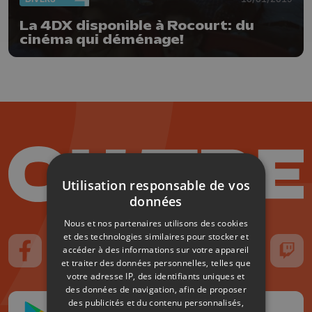
La 4DX disponible à Rocourt: du
cinéma qui déménage!
Utilisation responsable de vos
données
Nous et nos partenaires utilisons des cookies
et des technologies similaires pour stocker et
accéder à des informations sur votre appareil
Suivez-nous sur FaceBook
Suivez-nous sur Instagram
Suivez-nous sur TikTok
Suivez-nous sur YouTube
Suivez-nous sur
Suiv
et traiter des données personnelles, telles que
votre adresse IP, des identifiants uniques et
des données de navigation, afin de proposer
des publicités et du contenu personnalisés,