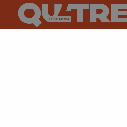
Suivez-nous sur FaceBook
Suivez-nous sur Instagram
Suivez-nous sur TikTok
Suivez-nous sur You
Suivez-nous
Su