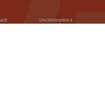
act
Une information à
partager? Contactez la
rédaction.
 99 99
ALERTEZ-
u4tre.be
NOUS
 Laveu, 58
iège
BE 0405.931.241
Retrouvez-nous sur
CANAL 10/166
CANAL 11/12/55
CANAL 13 OU 65