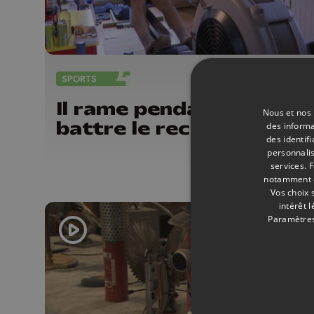
SPORTS
17/
Il rame pendant 24h po
Nous et nos 
battre le record du mo
des informa
des identif
personnalis
services.
F
notamment en
Vos choix 
intérêt 
Paramètres