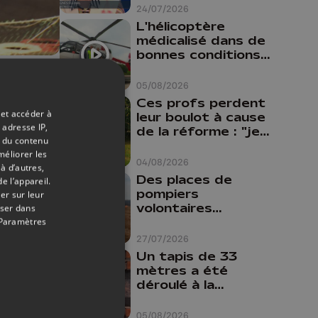
24/07/2026
L'hélicoptère
médicalisé dans de
bonnes conditions à
Oupeye
08/09/2020
05/08/2026
Ces profs perdent
 ans
 et accéder à
leur boulot à cause
lant
 adresse IP,
de la réforme : "je
t du contenu
travaillais bien plus
méliorer les
comme prof que
04/08/2026
à d’autres,
comme
Des places de
e l’appareil.
pharmacienne"
pompiers
er sur leur
volontaires
oser dans
disponibles en
Paramètres
province de Liège :
27/07/2026
"Un citoyen qui
Un tapis de 33
n'est formé ne
mètres a été
peut pas nous
déroulé à la
aider"
Cathédrale de
Liège
05/08/2026