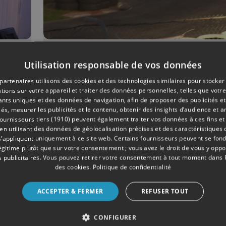
03/2021
MOTEUR
Utilisation responsable de vos données
ur
Clémence Rouceau: 14
partenaires utilisons des cookies et des technologies similaires pour stocker
nde
et un sacré coup de vo
tions sur votre appareil et traiter des données personnelles, telles que votre
iants uniques et des données de navigation, afin de proposer des publicités e
!
és, mesurer les publicités et le contenu, obtenir des insights d’audience et a
ournisseurs tiers (1910)
peuvent également traiter vos données à ces fins et 
 utilisant des données de géolocalisation précises et des caractéristiques d
s’appliquent uniquement à ce site web. Certains fournisseurs peuvent se fond
légitime plutôt que sur votre consentement ; vous avez le droit de vous y opp
 publicitaires
. Vous pouvez retirer votre consentement à tout moment dans
des cookies
.
Politique de confidentialité
ACCEPTER & FERMER
REFUSER TOUT
CONFIGURER