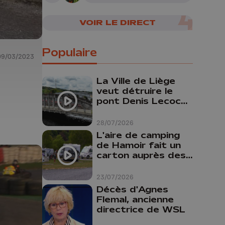
senteur
VOIR LE DIRECT
Populaire
09/03/2023
La Ville de Liège
veut détruire le
pont Denis Lecocq
mais manque de
budget pour le
28/07/2026
faire
L'aire de camping
de Hamoir fait un
carton auprès des
touristes
23/07/2026
Décès d'Agnes
Flemal, ancienne
directrice de WSL