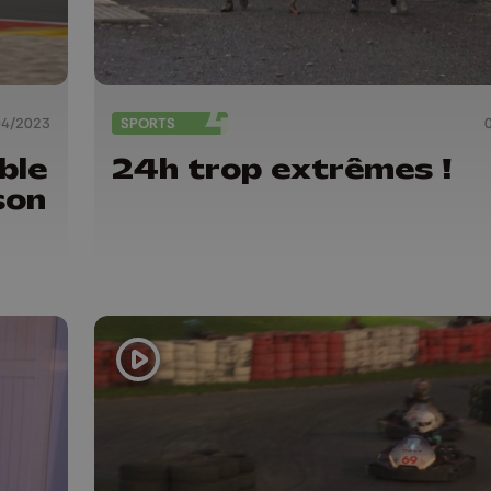
04/2023
SPORTS
ble
24h trop extrêmes !
son