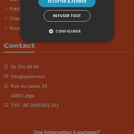
ACCEPTER & FERMER
Publicité
REFUSER TOUT
Charte sur l'égalité et la diversité
Nous contacter
CONFIGURER
Contact
04 254 99 99
info@qu4tre.be
Rue du Laveu, 58
4000 Liège
TVA : BE 0405.931.241
Une information à partager?