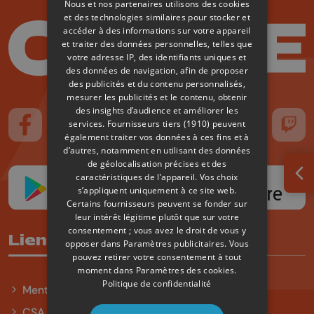
Nous et nos partenaires utilisons des cookies
et des technologies similaires pour stocker et
accéder à des informations sur votre appareil
et traiter des données personnelles, telles que
votre adresse IP, des identifiants uniques et
des données de navigation, afin de proposer
des publicités et du contenu personnalisés,
mesurer les publicités et le contenu, obtenir
des insights d’audience et améliorer les
services.
Fournisseurs tiers (1910)
peuvent
Suivez-nous sur FaceBook
Suivez-nous sur Instagram
Suivez-nous sur TikTok
Suivez-nous sur YouTube
Suivez-nous sur
Suiv
également traiter vos données à ces fins et à
d’autres, notamment en utilisant des données
de géolocalisation précises et des
caractéristiques de l’appareil. Vos choix
Ouv
s’appliquent uniquement à ce site web.
Certains fournisseurs peuvent se fonder sur
leur intérêt légitime plutôt que sur votre
consentement ; vous avez le droit de vous y
Liens utiles
opposer dans
Paramètres publicitaires
. Vous
pouvez retirer votre consentement à tout
moment dans
Paramètres des cookies
.
Politique de confidentialité
Mentions légales
CSA