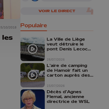
mieux se reconnecter
VOIR LE DIRECT
Populaire
25/10/2018
 les
La Ville de Liège
veut détruire le
pont Denis Lecocq
mais manque de
budget pour le
28/07/2026
faire
L'aire de camping
de Hamoir fait un
carton auprès des
touristes
23/07/2026
Décès d'Agnes
Flemal, ancienne
directrice de WSL