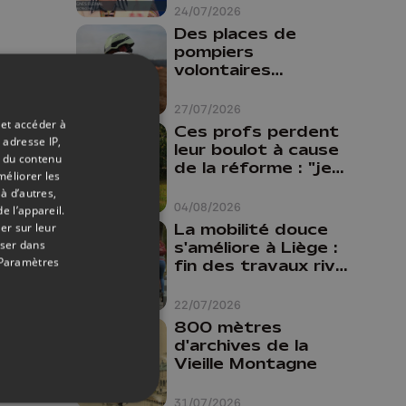
24/07/2026
Des places de
pompiers
volontaires
disponibles en
province de Liège :
27/07/2026
"Un citoyen qui
 et accéder à
Ces profs perdent
n'est formé ne
 adresse IP,
leur boulot à cause
peut pas nous
t du contenu
de la réforme : "je
méliorer les
aider"
travaillais bien plus
à d’autres,
comme prof que
04/08/2026
e l’appareil.
comme
La mobilité douce
er sur leur
pharmacienne"
oser dans
s'améliore à Liège :
Paramètres
fin des travaux rive
gauche, pistes
cyclo-piétonnes
22/07/2026
Avroy et
800 mètres
Guillemins...
d'archives de la
Vieille Montagne
31/07/2026