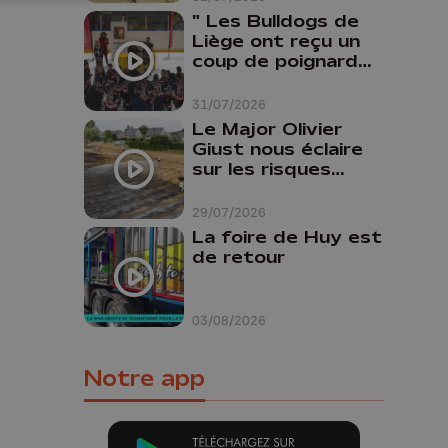
" Les Bulldogs de
Liège ont reçu un
coup de poignard
dans le dos "
31/07/2026
Le Major Olivier
Giust nous éclaire
sur les risques
d'incendie en
Belgique : "Un
29/07/2026
incendie comme en
La foire de Huy est
Gironde ne pourrait
de retour
pas avoir lieu chez
nous"
03/08/2026
Notre app