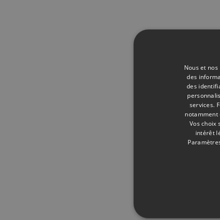
Nous et nos 
des informa
des identif
personnalis
services.
F
notamment en
Vos choix 
intérêt 
Paramètres