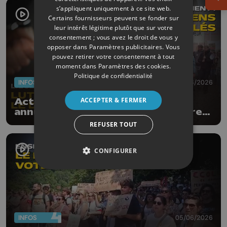
Ouv
s’appliquent uniquement à ce site web.
Certains fournisseurs peuvent se fonder sur
leur intérêt légitime plutôt que sur votre
consentement ; vous avez le droit de vous y
opposer dans
Paramètres publicitaires
. Vous
pouvez retirer votre consentement à tout
moment dans
Paramètres des cookies
.
Politique de confidentialité
INFOS
12/06/2026
ACCEPTER & FERMER
Actus de la semaine : examens
annulés et maintenus, lutte contre
le deal, bilan de l'aéroport
REFUSER TOUT
CONFIGURER
INFOS
05/06/2026