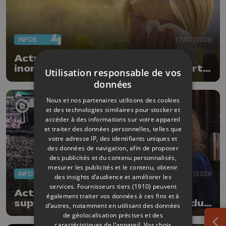
INFOS
17/07/2026
Actus de la semaine : 5 ans des
inondations, subsides pour le sport
Utilisation responsable de vos
et feu d'artifice
données
Nous et nos partenaires utilisons des cookies
et des technologies similaires pour stocker et
accéder à des informations sur votre appareil
et traiter des données personnelles, telles que
votre adresse IP, des identifiants uniques et
des données de navigation, afin de proposer
des publicités et du contenu personnalisés,
mesurer les publicités et le contenu, obtenir
INFOS
03/07/2026
des insights d’audience et améliorer les
services.
Fournisseurs tiers (1910)
peuvent
Actus de la semaine: Ardentes,
également traiter vos données à ces fins et à
supporters et 4è vague d'exclus du
d’autres, notamment en utilisant des données
chômage
de géolocalisation précises et des
caractéristiques de l’appareil. Vos choix