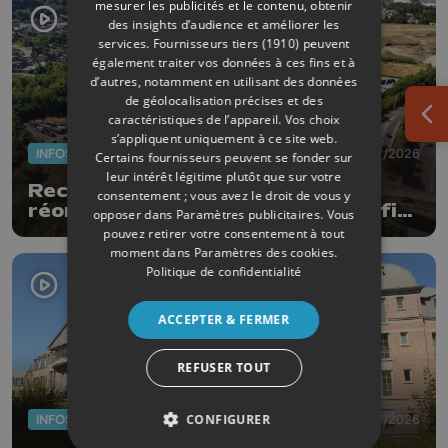
mesurer les publicités et le contenu, obtenir
des insights d’audience et améliorer les
services.
Fournisseurs tiers (1910)
peuvent
également traiter vos données à ces fins et à
d’autres, notamment en utilisant des données
de géolocalisation précises et des
caractéristiques de l’appareil. Vos choix
Ouv
s’appliquent uniquement à ce site web.
INFOS
29/07/2026
Certains fournisseurs peuvent se fonder sur
leur intérêt légitime plutôt que sur votre
Recydel reçoit un permis pour
consentement ; vous avez le droit de vous y
réorganiser son site de Wandre afin
opposer dans
Paramètres publicitaires
. Vous
de prévenir le risque d'incendie
pouvez retirer votre consentement à tout
moment dans
Paramètres des cookies
.
Politique de confidentialité
ACCEPTER & FERMER
REFUSER TOUT
CONFIGURER
INFOS
28/07/2026