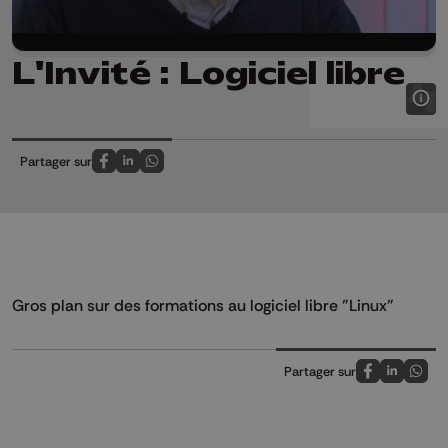
L'Invité : Logiciel libre
Partager sur
Partagez sur FaceBook
Partagez sur LinkedIn
Partagez sur Whatsapp
Gros plan sur des formations au logiciel libre "Linux"
Partager sur
Partagez sur
Partagez 
Parta