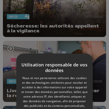
INFOS
29/07/2026
Sécheresse: les autorités appellent
à la vigilance
Utilisation responsable de vos
données
Nous et nos partenaires utilisons des cookies
INFOS
29/07/2026
et des technologies similaires pour stocker et
accéder à des informations sur votre appareil
LiveDrop : la goutte qui fait avancer
et traiter des données personnelles, telles que
la recherche
votre adresse IP, des identifiants uniques et
des données de navigation, afin de proposer
des publicités et du contenu personnalisés,