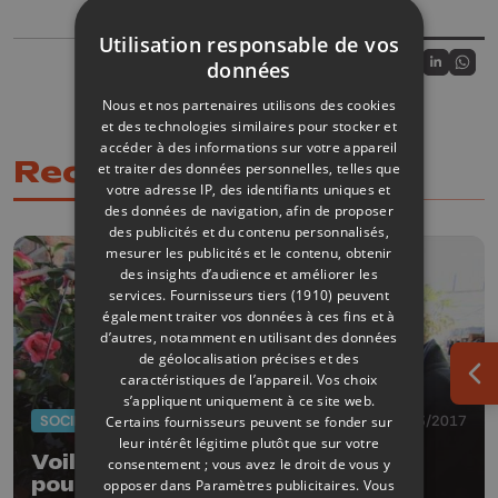
Utilisation responsable de vos
Partager sur
données
Partagez sur
Partagez 
Parta
Nous et nos partenaires utilisons des cookies
et des technologies similaires pour stocker et
accéder à des informations sur votre appareil
Recommandations
et traiter des données personnelles, telles que
votre adresse IP, des identifiants uniques et
des données de navigation, afin de proposer
des publicités et du contenu personnalisés,
mesurer les publicités et le contenu, obtenir
des insights d’audience et améliorer les
services.
Fournisseurs tiers (1910)
peuvent
également traiter vos données à ces fins et à
d’autres, notamment en utilisant des données
de géolocalisation précises et des
caractéristiques de l’appareil. Vos choix
Ouv
s’appliquent uniquement à ce site web.
SOCIÉTÉ
25/03/2017
Certains fournisseurs peuvent se fonder sur
leur intérêt légitime plutôt que sur votre
Voilà le printemps : et du travail
consentement ; vous avez le droit de vous y
pour les jardineries
opposer dans
Paramètres publicitaires
. Vous