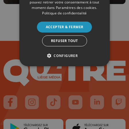
pouvez retirer votre consentement à tout
moment dans
Paramètres des cookies
.
Politique de confidentialité
ACCEPTER & FERMER
REFUSER TOUT
CONFIGURER
Suivez-nous sur FaceBook
Suivez-nous sur Instagram
Suivez-nous sur TikTok
Suivez-nous sur YouTube
Suivez-nous sur
Suiv