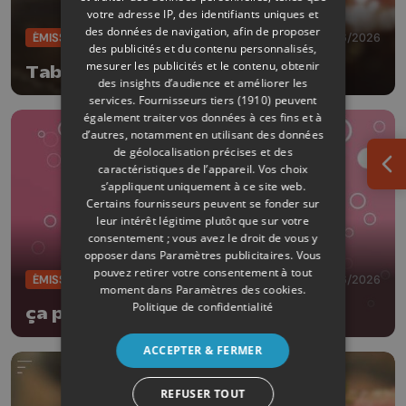
votre adresse IP, des identifiants uniques et
des données de navigation, afin de proposer
ÉMISSIONS
27/06/2026
des publicités et du contenu personnalisés,
mesurer les publicités et le contenu, obtenir
Table et terroir
des insights d’audience et améliorer les
services.
Fournisseurs tiers (1910)
peuvent
également traiter vos données à ces fins et à
d’autres, notamment en utilisant des données
de géolocalisation précises et des
caractéristiques de l’appareil. Vos choix
Ouv
s’appliquent uniquement à ce site web.
Certains fournisseurs peuvent se fonder sur
leur intérêt légitime plutôt que sur votre
consentement ; vous avez le droit de vous y
opposer dans
Paramètres publicitaires
. Vous
pouvez retirer votre consentement à tout
ÉMISSIONS
23/06/2026
moment dans
Paramètres des cookies
.
Politique de confidentialité
ça papille!
ACCEPTER & FERMER
REFUSER TOUT