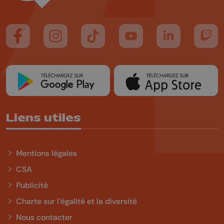
Suivez-nous sur FaceBook
Suivez-nous sur Instagram
Suivez-nous sur TikTok
Suivez-nous sur YouTube
Suivez-nous sur
Suiv
Liens utiles
Mentions légales
CSA
Publicité
Charte sur l'égalité et la diversité
Nous contacter