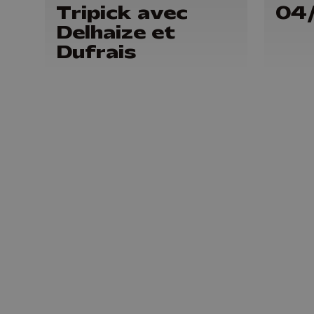
Tripick avec
04
Delhaize et
Dufrais