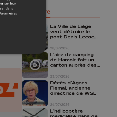
er sur leur
oser dans
Populaire
Paramètres
05/08/2026
La Ville de Liège
veut détruire le
pont Denis Lecocq
mais manque de
budget pour le
28/07/2026
faire
L'aire de camping
de Hamoir fait un
carton auprès des
touristes
23/07/2026
Décès d'Agnes
Flemal, ancienne
directrice de WSL
24/07/2026
L'hélicoptère
médicalisé dans de