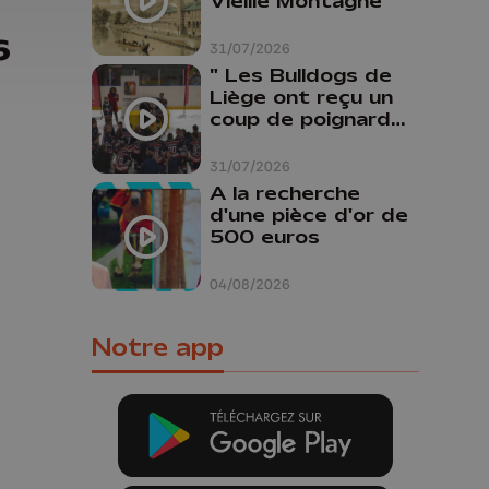
Vieille Montagne
6
31/07/2026
" Les Bulldogs de
Liège ont reçu un
coup de poignard
dans le dos "
31/07/2026
A la recherche
d'une pièce d'or de
500 euros
04/08/2026
Notre app