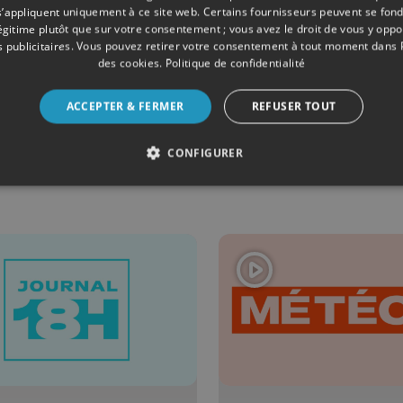
s’appliquent uniquement à ce site web. Certains fournisseurs peuvent se fond
légitime plutôt que sur votre consentement ; vous avez le droit de vous y opp
 publicitaires
. Vous pouvez retirer votre consentement à tout moment dans
des cookies
.
Politique de confidentialité
ONS
06/08/2026
ÉMISSIONS
éo Edition
Cut!
ACCEPTER & FERMER
REFUSER TOUT
la mi-journée
CONFIGURER
06/08/2026