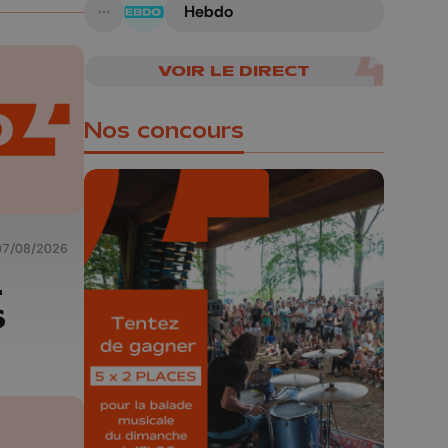
Hebdo
A suivre
VOIR LE DIRECT
Nos concours
07/08/2026
🎁 Gagnez 5x2
-
places pour le
6
Bucolique Ferrières
Festival 🌿🎶
Concours valable jusqu'au 9 août,
23h59.