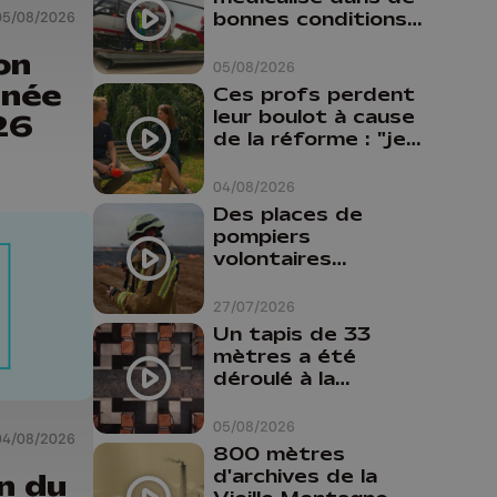
bonnes conditions à
05/08/2026
Oupeye
on
05/08/2026
rnée
Ces profs perdent
leur boulot à cause
26
de la réforme : "je
travaillais bien plus
comme prof que
04/08/2026
comme
Des places de
pharmacienne"
pompiers
volontaires
disponibles en
province de Liège :
27/07/2026
"Un citoyen qui
Un tapis de 33
n'est formé ne
mètres a été
peut pas nous
déroulé à la
aider"
Cathédrale de
Liège
05/08/2026
04/08/2026
800 mètres
d'archives de la
n du