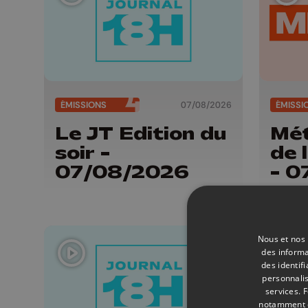
ÉMISSIONS
07/08/2026
ÉMISSI
Le JT Edition du
Mét
soir -
de 
07/08/2026
- 0
Nous et nos 
des informa
des identif
personnalis
services.
F
notamment en