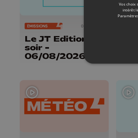
Vos choix 
intérêt 
Paramètres
ÉMISSIONS
06/08/2026
ÉMISSI
Le JT Edition du
Mét
soir -
de 
06/08/2026
- 