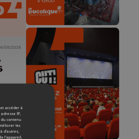
06/08/2026
-
6
🎬 Concours CUT x
Les Grignoux ✨
Concours permanent - 2 places à
gagner chaque semaine !
 et accéder à
 adresse IP,
t du contenu
méliorer les
à d’autres,
e l’appareil.