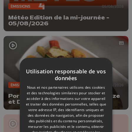
ÉMISSIONS
05/08/2026
Météo Edition de la mi-journée -
05/08/2026
Utilisation responsable de vos
données
ÉMISSIONS
04/08/2026
Nous et nos partenaires utilisons des cookies
et des technologies similaires pour stocker et
Porc à la bière Tripick avec Delhaize
accéder à des informations sur votre appareil
et Dufrais
et traiter des données personnelles, telles que
votre adresse IP, des identifiants uniques et
des données de navigation, afin de proposer
des publicités et du contenu personnalisés,
mesurer les publicités et le contenu, obtenir