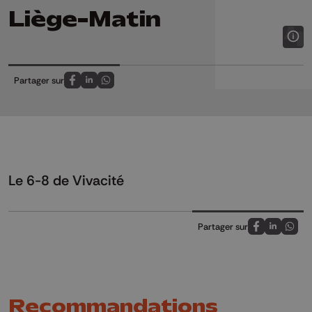
Liège-Matin
Partager sur
Partagez sur FaceBook
Partagez sur LinkedIn
Partagez sur Whatsapp
Le 6-8 de Vivacité
Partager sur
Partagez sur
Partagez 
Parta
Recommandations