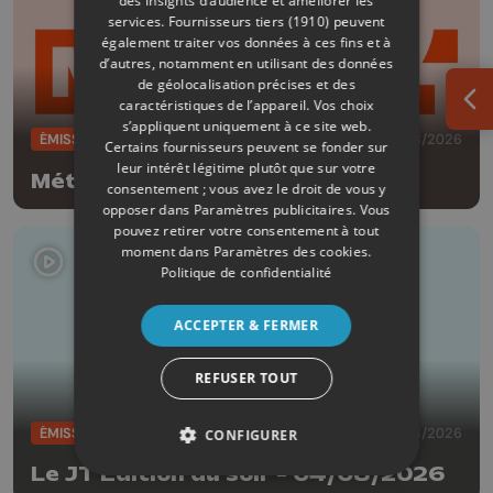
des insights d’audience et améliorer les
services.
Fournisseurs tiers (1910)
peuvent
également traiter vos données à ces fins et à
d’autres, notamment en utilisant des données
de géolocalisation précises et des
caractéristiques de l’appareil. Vos choix
Ouv
s’appliquent uniquement à ce site web.
ÉMISSIONS
04/08/2026
Certains fournisseurs peuvent se fonder sur
leur intérêt légitime plutôt que sur votre
Météo Soir - 04/08/2026
consentement ; vous avez le droit de vous y
opposer dans
Paramètres publicitaires
. Vous
pouvez retirer votre consentement à tout
moment dans
Paramètres des cookies
.
Politique de confidentialité
ACCEPTER & FERMER
REFUSER TOUT
ÉMISSIONS
04/08/2026
CONFIGURER
Le JT Edition du soir - 04/08/2026