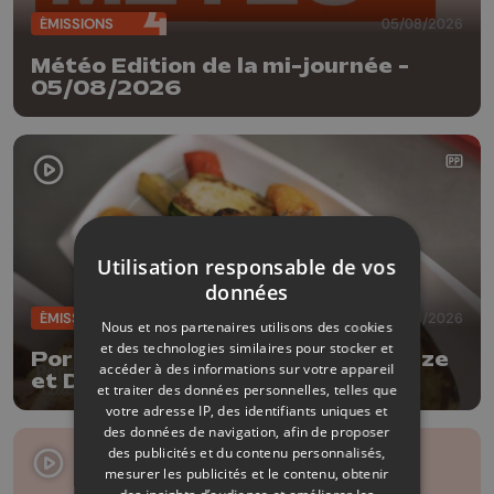
ÉMISSIONS
05/08/2026
Météo Edition de la mi-journée -
05/08/2026
Utilisation responsable de vos
données
ÉMISSIONS
04/08/2026
Nous et nos partenaires utilisons des cookies
et des technologies similaires pour stocker et
Porc à la bière Tripick avec Delhaize
accéder à des informations sur votre appareil
et Dufrais
et traiter des données personnelles, telles que
votre adresse IP, des identifiants uniques et
des données de navigation, afin de proposer
des publicités et du contenu personnalisés,
mesurer les publicités et le contenu, obtenir