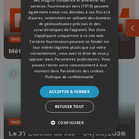
des insights d’audience et améliorer les
services.
Fournisseurs tiers (1910)
peuvent
également traiter vos données à ces fins et à
d’autres, notamment en utilisant des données
de géolocalisation précises et des
caractéristiques de l’appareil. Vos choix
Ouv
s’appliquent uniquement à ce site web.
ÉMISSIONS
04/08/2026
Certains fournisseurs peuvent se fonder sur
leur intérêt légitime plutôt que sur votre
Météo Soir - 04/08/2026
consentement ; vous avez le droit de vous y
opposer dans
Paramètres publicitaires
. Vous
pouvez retirer votre consentement à tout
moment dans
Paramètres des cookies
.
Politique de confidentialité
ACCEPTER & FERMER
REFUSER TOUT
ÉMISSIONS
04/08/2026
CONFIGURER
Le JT Edition du soir - 04/08/2026