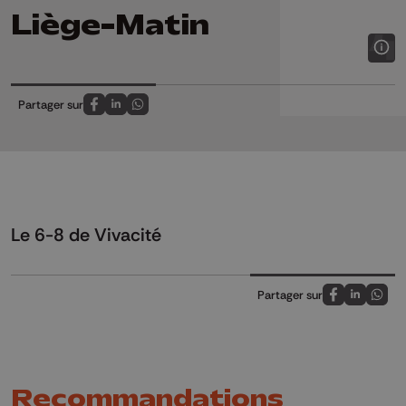
Liège-Matin
Partager sur
Partagez sur FaceBook
Partagez sur LinkedIn
Partagez sur Whatsapp
Le 6-8 de Vivacité
Partager sur
Partagez sur
Partagez 
Parta
Recommandations