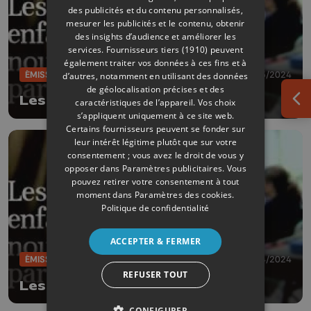
des publicités et du contenu personnalisés,
mesurer les publicités et le contenu, obtenir
des insights d’audience et améliorer les
services.
Fournisseurs tiers (1910)
peuvent
également traiter vos données à ces fins et à
ÉMISSIONS
18/05/2024
d’autres, notamment en utilisant des données
de géolocalisation précises et des
Les enfants nous parlent
caractéristiques de l’appareil. Vos choix
Ouv
s’appliquent uniquement à ce site web.
Certains fournisseurs peuvent se fonder sur
leur intérêt légitime plutôt que sur votre
consentement ; vous avez le droit de vous y
opposer dans
Paramètres publicitaires
. Vous
pouvez retirer votre consentement à tout
moment dans
Paramètres des cookies
.
Politique de confidentialité
ACCEPTER & FERMER
ÉMISSIONS
19/04/2024
REFUSER TOUT
Les enfants nous parlent
CONFIGURER